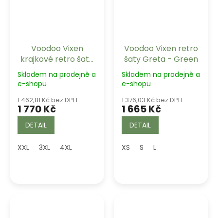
Voodoo Vixen
Voodoo Vixen retro
krajkové retro šaty
šaty Greta - Green
Penny
Skladem na prodejně a
Skladem na prodejně a
e-shopu
e-shopu
1 462,81 Kč bez DPH
1 376,03 Kč bez DPH
1 770 Kč
1 665 Kč
DETAIL
DETAIL
XXL
3XL
4XL
XS
S
L