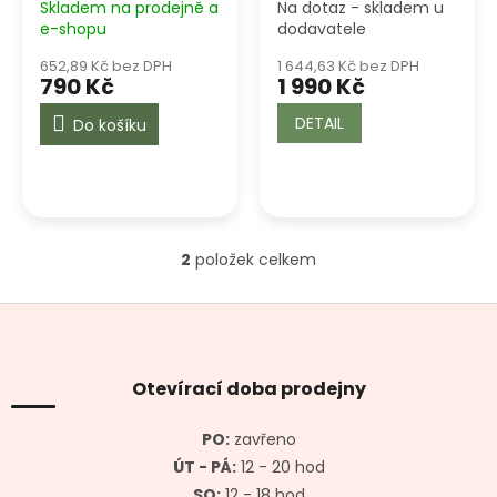
k
Skladem na prodejně a
Na dotaz - skladem u
t
e-shopu
dodavatele
ů
652,89 Kč bez DPH
1 644,63 Kč bez DPH
790 Kč
1 990 Kč
DETAIL
Do košíku
2
položek celkem
O
v
l
Z
á
á
d
p
a
a
Otevírací doba prodejny
c
t
í
í
p
PO:
zavřeno
r
ÚT - PÁ:
12 - 20 hod
v
SO:
12 - 18 hod