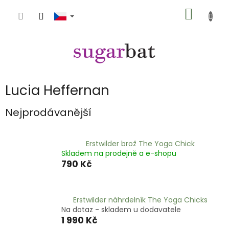
Přejít
NÁKUP
na
obsah
KOŠÍK
Lucia Heffernan
Nejprodávanější
Erstwilder brož The Yoga Chick
Skladem na prodejně a e-shopu
790 Kč
Erstwilder náhrdelník The Yoga Chicks
Na dotaz - skladem u dodavatele
1 990 Kč