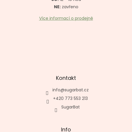
k
y
NE:
zavřeno
v
ý
Více informací o prodejně
p
i
s
u
Kontakt
info
@
sugarbat.cz
+420 773 553 213
SugarBat
Info