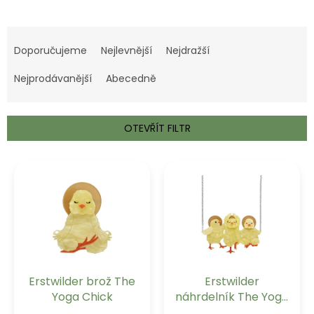
Ř
a
Doporučujeme
Nejlevnější
Nejdražší
z
e
Nejprodávanější
Abecedně
n
í
p
OTEVŘÍT FILTR
r
o
V
d
ý
u
p
k
i
t
s
ů
p
r
o
Erstwilder brož The
Erstwilder
d
Yoga Chick
náhrdelník The Yoga
u
Chicks