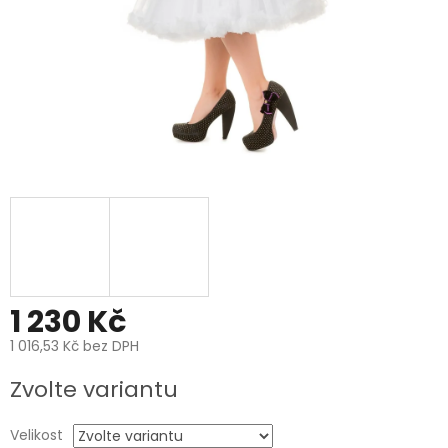
1 230 Kč
1 016,53 Kč bez DPH
Měrná
Zvolte variantu
cena:
Velikost