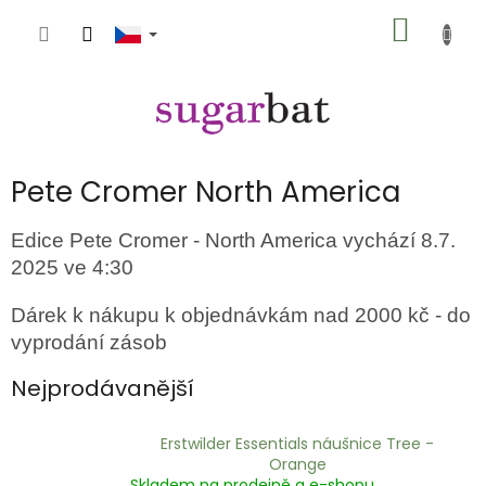
Přejít
NÁKUP
na
obsah
KOŠÍK
Pete Cromer North America
Edice Pete Cromer - North America vychází 8.7.
2025 ve 4:30
Dárek k nákupu k objednávkám nad 2000 kč - do
vyprodání zásob
Nejprodávanější
Erstwilder Essentials náušnice Tree -
Orange
Skladem na prodejně a e-shopu