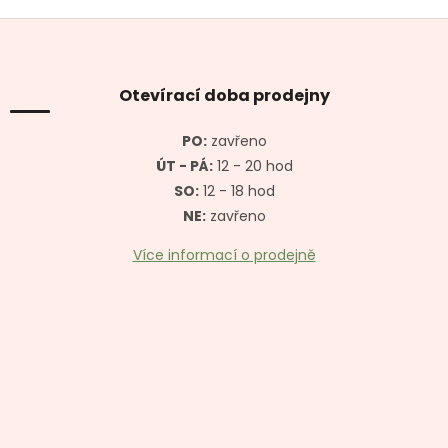
v
l
Z
á
á
d
p
a
a
Otevírací doba prodejny
c
t
í
í
p
PO:
zavřeno
r
ÚT - PÁ:
12 - 20 hod
v
SO:
12 - 18 hod
k
y
NE:
zavřeno
v
ý
Více informací o prodejně
p
i
s
u