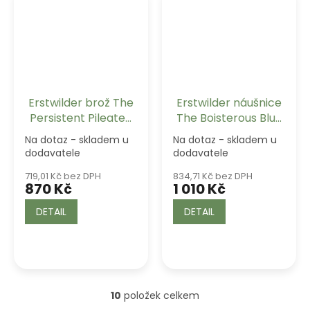
Erstwilder brož The
Erstwilder náušnice
Persistent Pileated
The Boisterous Blue
Woodpecker
Jay
Na dotaz - skladem u
Na dotaz - skladem u
dodavatele
dodavatele
719,01 Kč bez DPH
834,71 Kč bez DPH
870 Kč
1 010 Kč
DETAIL
DETAIL
10
položek celkem
O