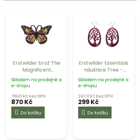
r
o
V
d
ý
u
p
k
i
t
s
ů
p
r
o
Erstwilder brož The
Erstwilder Essentials
d
Magnificent
náušnice Tree -
u
Monarch Butterfly
Maroon
k
Skladem na prodejně a
Skladem na prodejně a
t
e-shopu
e-shopu
ů
719,01 Kč bez DPH
247,11 Kč bez DPH
870 Kč
299 Kč
Do košíku
Do košíku