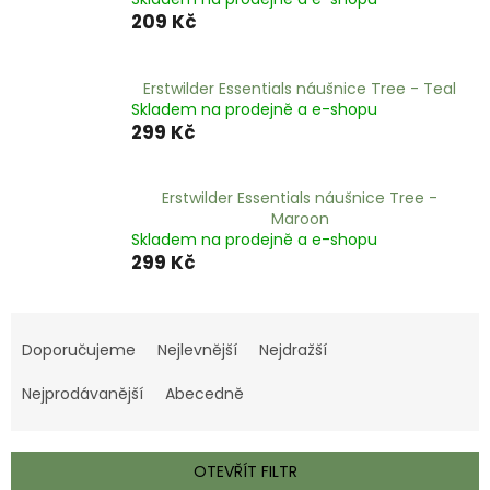
209 Kč
Erstwilder Essentials náušnice Tree - Teal
Skladem na prodejně a e-shopu
299 Kč
Erstwilder Essentials náušnice Tree -
Maroon
Skladem na prodejně a e-shopu
299 Kč
Ř
a
Doporučujeme
Nejlevnější
Nejdražší
z
e
Nejprodávanější
Abecedně
n
í
p
OTEVŘÍT FILTR