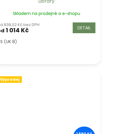
Library
Skladem na prodejně a e-shopu
d 838,02 Kč bez DPH
DETAIL
1 014 Kč
od
S (UK 8)
Výprodej
1 590 Kč