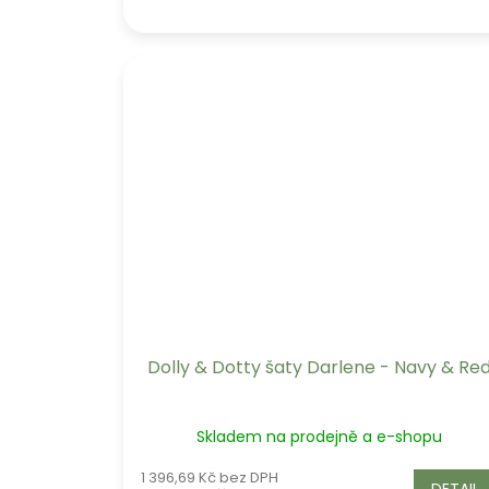
Dolly & Dotty šaty Darlene - Navy & Re
Skladem na prodejně a e-shopu
1 396,69 Kč bez DPH