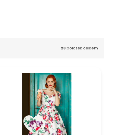
28
položek celkem