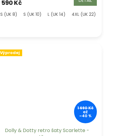
DETAIL
1 590 Kč
S (UK 8)
S (UK 10)
L (UK 14)
4XL (UK 22)
Výprodej
1 690 Kč
až
–40 %
Dolly & Dotty retro šaty Scarlette -