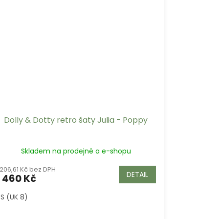
Dolly & Dotty retro šaty Julia - Poppy
Skladem na prodejně a e-shopu
 206,61 Kč bez DPH
DETAIL
1 460 Kč
S (UK 8)