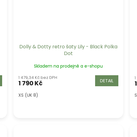
Dolly & Dotty retro šaty Lily - Black Polka
Dot
Skladem na prodejně a e-shopu
1 479,34 Kč bez DPH
1
DETAIL
1 790 Kč
XS (UK 8)
S