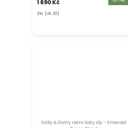
DETAIL
1 690 Kč
3XL (UK 20)
Dolly & Dotty retro šaty Lily - Emerald