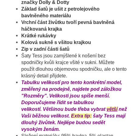
značky Dolly & Dotty
Základ šatů je ušit z petrolejového
bavlněného materiálu
Vrchní část živůtku tvoří pevná bavlněná
háčkovaná krajka
Krátké rukávky
Kolová sukně s všitou krajkou
Zip v zadní části šatů
Šaty Tess jsou zamýšlené k nošení bez
spodničky kvůli krajce všité v sukni. Můžete
použít dlouhou objemovou spodničku, ale o tento
krásný detail přijdete.
Tabulku velikostí pro tento konkrétní model,
změřený na prodejně, najdete pod záložkou
"Rozměry". Velikosti jsou spíše menší.
Doporučujeme řídit se tabulkou
velikostí. Většinou bude třeba vybrat
větší
než
Vaši běžnou velikost.
Extra tip:
šaty Tess mají
dlouhý živůtek. Nejlépe budou sedět
vysokým ženám.
Složení materiálu: 95
% bavlna, 5% elastan