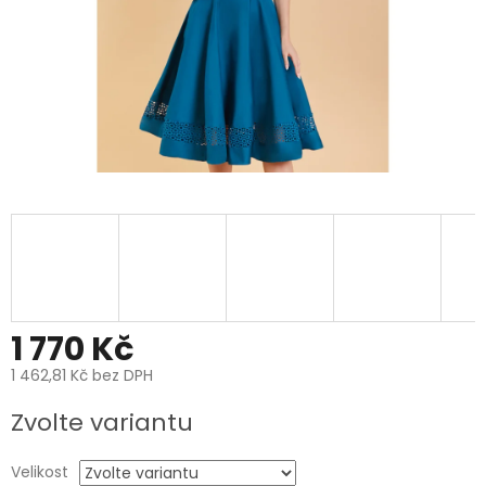
1 770 Kč
1 462,81 Kč bez DPH
Měrná
Zvolte variantu
cena:
Velikost