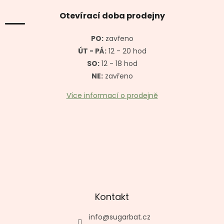
p
a
Otevírací doba prodejny
t
í
PO:
zavřeno
ÚT - PÁ:
12 - 20 hod
SO:
12 - 18 hod
NE:
zavřeno
Více informací o prodejně
Kontakt
info
@
sugarbat.cz