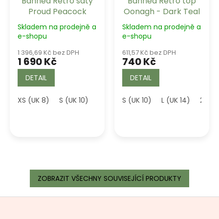
Banned Retro šaty
Banned Retro top
Proud Peacock
Oonagh - Dark Teal
Skladem na prodejně a
Skladem na prodejně a
e-shopu
e-shopu
1 396,69 Kč bez DPH
611,57 Kč bez DPH
1 690 Kč
740 Kč
DETAIL
DETAIL
XS (UK 8)
S (UK 10)
M (UK 12)
S (UK 10)
L (UK 14)
L (UK 14)
XL (UK 16)
2XL (
ZOBRAZIT VŠECHNY SOUVISEJÍCÍ PRODUKTY
Z
á