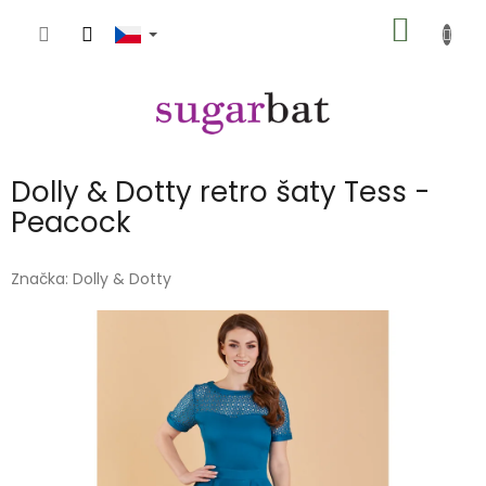
Přejít
NÁKUP
na
obsah
KOŠÍK
Dolly & Dotty retro šaty Tess -
Peacock
Značka:
Dolly & Dotty