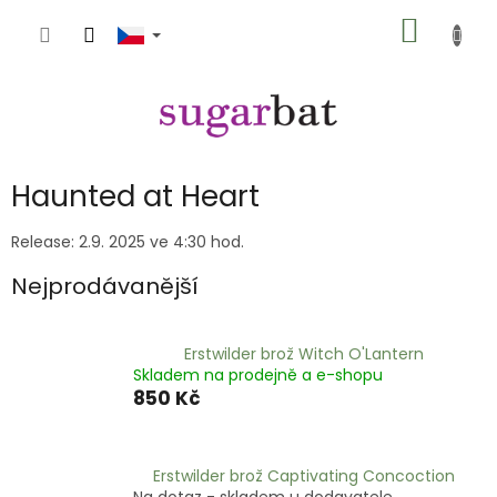
Přejít
NÁKUP
na
obsah
KOŠÍK
Haunted at Heart
Release: 2.9. 2025 ve 4:30 hod.
Nejprodávanější
Erstwilder brož Witch O'Lantern
Skladem na prodejně a e-shopu
850 Kč
Erstwilder brož Captivating Concoction
Na dotaz - skladem u dodavatele