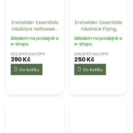
Erstwilder Essentials
Erstwilder Essentials
náušnice Halloween
náušnice Flying
Pumpkins - Glow in
Witch - Black
Skladem na prodejně a
Skladem na prodejně a
the Dark
e-shopu
e-shopu
322,31 Kč bez DPH
206,61 Kč bez DPH
390 Kč
250 Kč
Do košíku
Do košíku