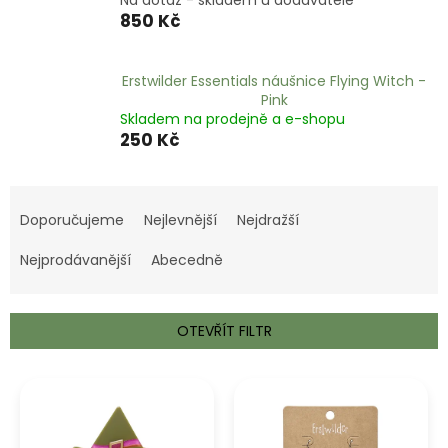
850 Kč
Erstwilder Essentials náušnice Flying Witch -
Pink
Skladem na prodejně a e-shopu
250 Kč
Ř
a
Doporučujeme
Nejlevnější
Nejdražší
z
e
Nejprodávanější
Abecedně
n
í
p
OTEVŘÍT FILTR
r
o
V
d
ý
u
p
k
i