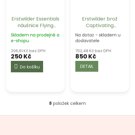
Erstwilder Essentials
Erstwilder brož
náušnice Flying
Captivating
Witch - Orange
Concoction
Skladem na prodejně a
Na dotaz - skladem u
e-shopu
dodavatele
206,61 Kč bez DPH
702,48 Kč bez DPH
250 Kč
850 Kč
DETAIL
Do košíku
8
položek celkem
O
v
l
Z
á
á
d
p
a