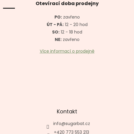
a
Otevírací doba prodejny
c
t
í
í
p
PO:
zavřeno
r
ÚT - PÁ:
12 - 20 hod
v
SO:
12 - 18 hod
k
y
NE:
zavřeno
v
ý
Více informací o prodejně
p
i
s
u
Kontakt
info
@
sugarbat.cz
+420 773 553 213