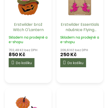
t
s
ů
p
r
o
Erstwilder brož
Erstwilder Essentials
d
Witch O'Lantern
náušnice Flying
u
Witch - Pink
k
Skladem na prodejně a
Skladem na prodejně a
t
e-shopu
e-shopu
ů
702,48 Kč bez DPH
206,61 Kč bez DPH
850 Kč
250 Kč
Do košíku
Do košíku