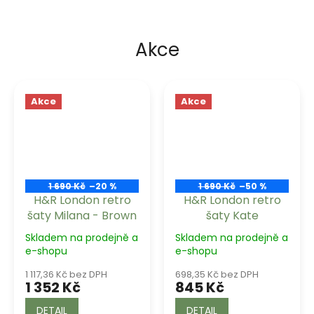
Akce
Akce
Akce
1 690 Kč
–20 %
1 690 Kč
–50 %
H&R London retro
H&R London retro
šaty Milana - Brown
šaty Kate
Skladem na prodejně a
Skladem na prodejně a
e-shopu
e-shopu
1 117,36 Kč bez DPH
698,35 Kč bez DPH
1 352 Kč
845 Kč
DETAIL
DETAIL