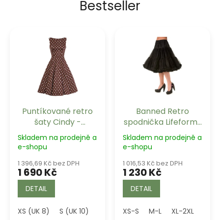
Bestseller
Puntíkované retro
Banned Retro
šaty Cindy -
spodnička Lifeforms
Chocolate Polka
černá dlouhá
Skladem na prodejně a
Skladem na prodejně a
Dot
e-shopu
e-shopu
1 396,69 Kč bez DPH
1 016,53 Kč bez DPH
1 690 Kč
1 230 Kč
DETAIL
DETAIL
XS (UK 8)
S (UK 10)
M (UK 12)
XS-S
L (UK 14)
M-L
XL-2XL
XL (UK 16)
4XL 