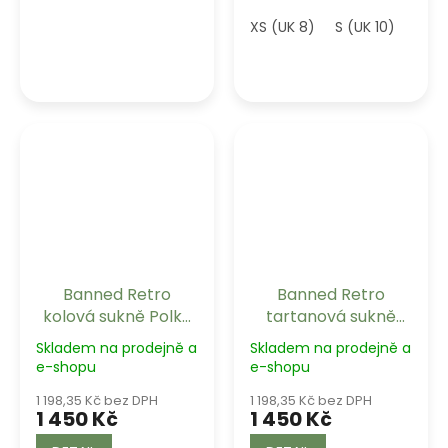
XS (UK 8)
S (UK 10)
M (U
Banned Retro
Banned Retro
kolová sukně Polka
tartanová sukně
Dot Days - Navy
Sweet Check
Skladem na prodejně a
Skladem na prodejně a
e-shopu
e-shopu
1 198,35 Kč bez DPH
1 198,35 Kč bez DPH
1 450 Kč
1 450 Kč