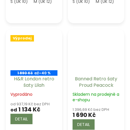
S (UK 10)
M (UK 12)
L (UK 14)
S (UK 10)
XL-2XL
M (UK 12)
3XL-4XL
L (UK
Výprodej
1 890 Kč
až
–40 %
H&R London retro
Banned Retro šaty
šaty Lilah
Proud Peacock
Vyprodáno
Skladem na prodejně a
e-shopu
od 937,19 Kč bez DPH
1 134 Kč
od
1 396,69 Kč bez DPH
1 690 Kč
DETAIL
DETAIL