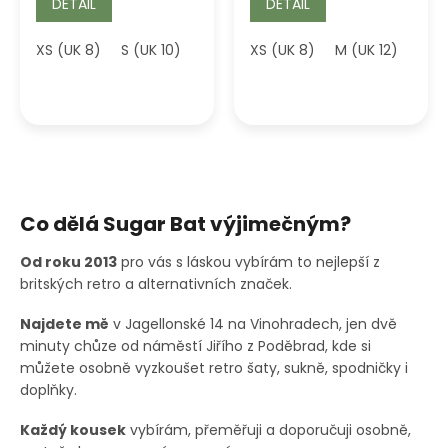
DETAIL
DETAIL
XS (UK 8)
S (UK 10)
M (UK 12)
XS (UK 8)
L (UK 14)
M (UK 12)
XL (UK 16)
Co dělá Sugar Bat výjimečným?
Od roku 2013
pro vás s láskou vybírám to nejlepší z
britských retro a alternativních značek.
Najdete mě
v Jagellonské 14 na Vinohradech, jen dvě
minuty chůze od náměstí Jiřího z Poděbrad, kde si
můžete osobně vyzkoušet retro šaty, sukně, spodničky i
doplňky.
Každý kousek
vybírám, přeměřuji a doporučuji osobně,