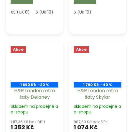
XS (UK 8)
S (UK 10)
M (UK 12)
S (UK 10)
L (UK 14)
XL (UK 16)
Akce
Akce
1 690 Kč
–20 %
1 790 Kč
–40 %
H&R London retro
H&R London retro
šaty Delaney
šaty Skylar
Skladem na prodejně a
Skladem na prodejně a
e-shopu
e-shopu
1 117,36 Kč bez DPH
887,60 Kč bez DPH
1 352 Kč
1 074 Kč