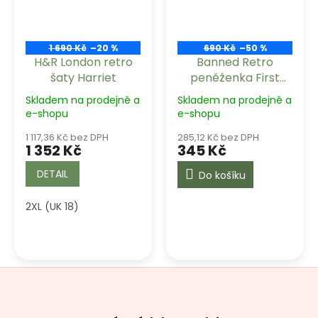
1 690 Kč
–20 %
690 Kč
–50 %
H&R London retro
Banned Retro
šaty Harriet
peněženka First
Sling
Skladem na prodejně a
Skladem na prodejně a
e-shopu
e-shopu
1 117,36 Kč bez DPH
285,12 Kč bez DPH
1 352 Kč
345 Kč
DETAIL
Do košíku
2XL (UK 18)
Z
á
p