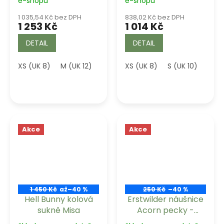
e-shopu
e-shopu
1 035,54 Kč bez DPH
838,02 Kč bez DPH
1 253 Kč
1 014 Kč
DETAIL
DETAIL
XS (UK 8)
M (UK 12)
L (UK 14)
XS (UK 8)
XL (UK 16)
S (UK 10)
M (U
Akce
Akce
1 450 Kč
až
–40 %
250 Kč
–40 %
Hell Bunny kolová
Erstwilder náušnice
sukně Misa
Acorn pecky -
Green