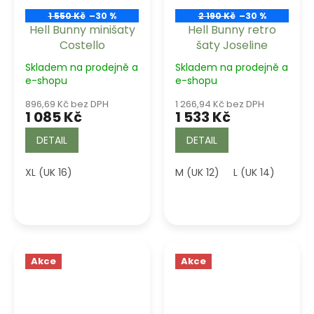
1 550 Kč
–30 %
2 190 Kč
–30 %
Hell Bunny minišaty
Hell Bunny retro
Costello
šaty Joseline
Skladem na prodejně a
Skladem na prodejně a
e-shopu
e-shopu
896,69 Kč bez DPH
1 266,94 Kč bez DPH
1 085 Kč
1 533 Kč
DETAIL
DETAIL
XL (UK 16)
M (UK 12)
L (UK 14)
XL (U
Akce
Akce