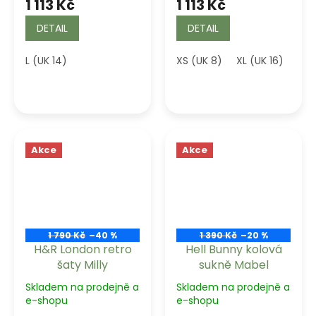
1 113 Kč
1 113 Kč
DETAIL
DETAIL
L (UK 14)
XS (UK 8)
XL (UK 16)
Akce
Akce
1 790 Kč
–40 %
1 390 Kč
–20 %
H&R London retro
Hell Bunny kolová
šaty Milly
sukně Mabel
Skladem na prodejně a
Skladem na prodejně a
e-shopu
e-shopu