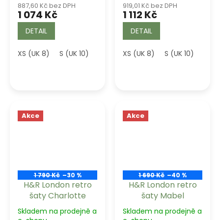
887,60 Kč bez DPH
919,01 Kč bez DPH
1 074 Kč
1 112 Kč
DETAIL
DETAIL
XS (UK 8)
S (UK 10)
M (UK 12)
XS (UK 8)
XL (UK 16)
S (UK 10)
M (U
Akce
Akce
1 790 Kč
–30 %
1 690 Kč
–40 %
H&R London retro
H&R London retro
šaty Charlotte
šaty Mabel
Skladem na prodejně a
Skladem na prodejně a