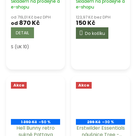
Skladem na prodejně a
Skladem na prodejně a
e-shopu
e-shopu
od 719,01 Kč bez DPH
123,97 Kč bez DPH
870 Kč
150 Kč
od
DETAIL
Do košíku
S (UK 10)
Akce
Akce
1 390 Kč
–50 %
299 Kč
–30 %
Hell Bunny retro
Erstwilder Essentials
sukně Pattaya
náušnice Tree -