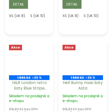
DETAIL
DETAIL
XS (UK 8)
S (UK 10)
L (UK 14)
XS (UK 8)
XL (UK 16)
S (UK 10)
2XL (UK 18)
Akce
Akce
1 590 Kč
–30 %
1 590 Kč
–30 %
H&R London retro
Hell Bunny maxi šaty
šaty Blue Stripe
Asta
Hepburn
Skladem na prodejně a
Skladem na prodejně a
e-shopu
e-shopu
919,83 Kč bez DPH
919,83 Kč bez DPH