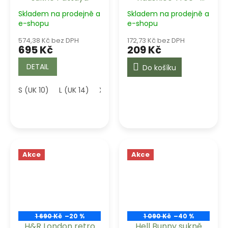
Orange
Skladem na prodejně a
Skladem na prodejně a
e-shopu
e-shopu
574,38 Kč bez DPH
172,73 Kč bez DPH
695 Kč
209 Kč
DETAIL
Do košíku
S (UK 10)
L (UK 14)
XL (UK 16)
Akce
Akce
1 690 Kč
–20 %
1 090 Kč
–40 %
H&R London retro
Hell Bunny sukně