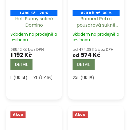
1 490 Kč
–20 %
820 Kč
až
–30 %
Hell Bunny sukně
Banned Retro
Domino
pouzdrová sukně
Proud Peacock
Skladem na prodejně a
Skladem na prodejně a
e-shopu
e-shopu
985,12 Kč bez DPH
od 474,38 Kč bez DPH
1 192 Kč
574 Kč
od
DETAIL
DETAIL
L (UK 14)
XL (UK 16)
2XL (UK 18)
Akce
Akce