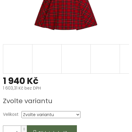
1 940 Kč
1 603,31 Kč bez DPH
Měrná
Zvolte variantu
cena:
Velikost