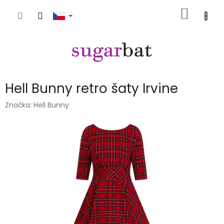
Přejít
NÁKUP
na
obsah
KOŠÍK
Hell Bunny retro šaty Irvine
Značka:
Hell Bunny