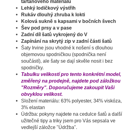
tartanového materiálu
Lehký lodičkový výstřih
Rukáv dlouhý zhruba k lokti
Kolová sukně s kapsami v bočních švech
Šev pod prsy a v pase
Zadní díl šatů vykrojený do V
Zapínání na skrytý zip v zadní části šatů
Šaty Irvine jsou vhodné k nošení s dlouhou
objemovou spodničkou (spodnička není
součástí), ale šaty se dají skvěle nosit i bez
spodničky.
Tabulku velikostí pro tento konkrétní model,
změřený na prodejně, najdete pod záložkou
"Rozměry". Doporučujeme zakoupit Vaši
obvyklou velikost.
Složení materiálu: 63% polyester, 34% viskóza,
3% elastan
Údržba: pokyny najdete na cedulce šatů a další
užitečné tipy a triky jsem pro Vás sepsala ve
vedlejší záložce "Údržba".