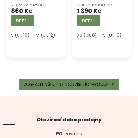
710,74 Kč bez DPH
1 148,76 Kč bez DPH
860 Kč
1 390 Kč
DETAIL
DETAIL
S (UK 10)
M (UK 12)
L (UK 14)
XS (UK 8)
XL (UK 16)
S (UK 10)
2XL (UK 18)
XL (
ZOBRAZIT VŠECHNY SOUVISEJÍCÍ PRODUKTY
Z
á
p
a
Otevírací doba prodejny
t
í
PO:
zavřeno