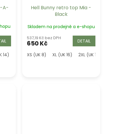
k-A-
Hell Bunny retro top Mia -
Black
shopu
Skladem na prodejně a e-shopu
537,19 Kč bez DPH
AIL
DETAIL
650 Kč
K 14)
XL (UK 16)
XS (UK 8)
2XL (UK 18)
XL (UK 16)
2XL (UK 18)
3XL (UK 20)