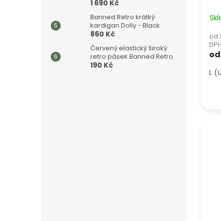
1 690 Kč
Banned Retro krátký
Sk
kardigan Dolly - Black
860 Kč
od 
DP
Červený elastický široký
od
retro pásek Banned Retro
190 Kč
L (