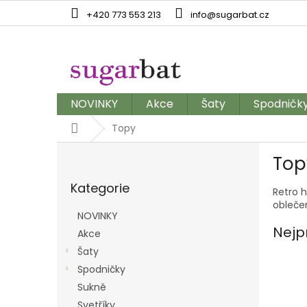
Přejít
+420 773 553 213
info@sugarbat.cz
na
obsah
NOVINKY
Akce
Šaty
Spodničk
Domů
Topy
P
Top
o
Přeskočit
s
Kategorie
kategorie
Retro h
t
oblečen
r
NOVINKY
a
Nejp
Akce
n
Šaty
n
í
Spodničky
p
Sukně
a
Svetříky