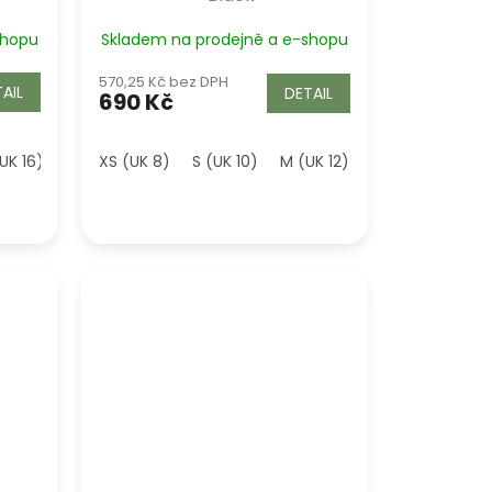
shopu
Skladem na prodejně a e-shopu
570,25 Kč bez DPH
AIL
DETAIL
690 Kč
UK 16)
XS (UK 8)
S (UK 10)
M (UK 12)
L (UK 14)
XL (