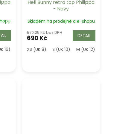
lippa
Hell Bunny retro top Philippa
- Navy
shopu
Skladem na prodejně a e-shopu
570,25 Kč bez DPH
AIL
DETAIL
690 Kč
18)
UK 16)
3XL (UK 20)
XS (UK 8)
4XL (UK 22)
S (UK 10)
M (UK 12)
L (UK 14)
XL (