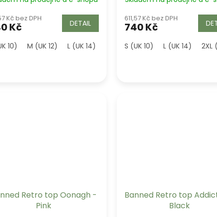
,57 Kč bez DPH
611,57 Kč bez DPH
DETAIL
DET
0 Kč
740 Kč
UK 10)
M (UK 12)
L (UK 14)
XL (UK 16)
S (UK 10)
2XL (UK 18)
L (UK 14)
2XL 
nned Retro top Oonagh -
Banned Retro top Addic
Pink
Black