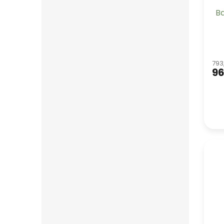
Ba
793
96