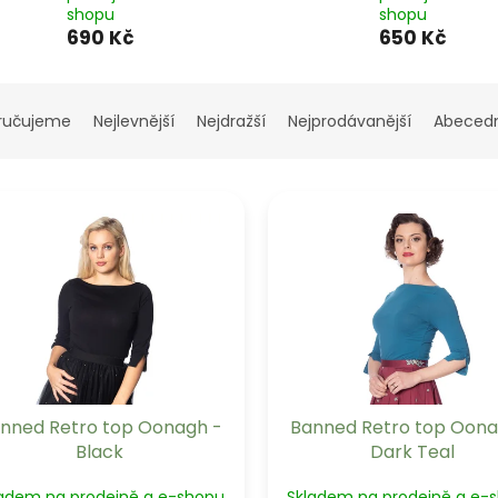
shopu
shopu
690 Kč
650 Kč
ručujeme
Nejlevnější
Nejdražší
Nejprodávanější
Abeced
nned Retro top Oonagh -
Banned Retro top Oona
Black
Dark Teal
ladem na prodejně a e-shopu
Skladem na prodejně a e-