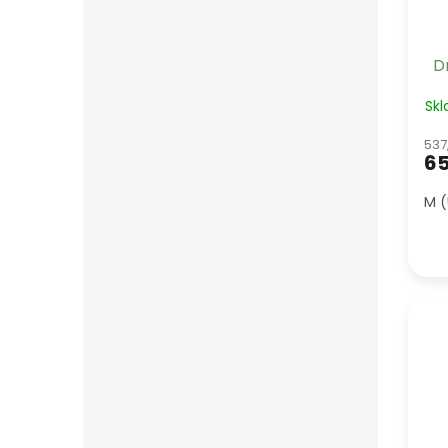
D
Sk
537
65
M (