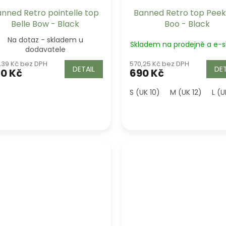
nned Retro pointelle top
Banned Retro top Pee
Belle Bow - Black
Boo - Black
Na dotaz - skladem u
Skladem na prodejně a e-
dodavatele
,39 Kč bez DPH
570,25 Kč bez DPH
DETAIL
DET
0 Kč
690 Kč
S (UK 10)
M (UK 12)
L (U