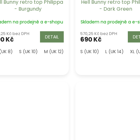
ll Bunny retro top Philippa
Hell Bunny retro top Phi
- Burgundy
- Dark Green
ladem na prodejně a e-shopu
Skladem na prodejně a e-
,25 Kč bez DPH
570,25 Kč bez DPH
DETAIL
DET
0 Kč
690 Kč
(UK 8)
S (UK 10)
M (UK 12)
L (UK 14)
S (UK 10)
XL (UK 16)
L (UK 14)
2XL (UK 
XL (