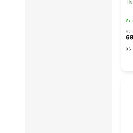
He
Sk
570
69
XS 