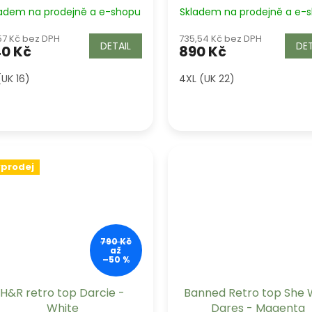
ladem na prodejně a e-shopu
Skladem na prodejně a e-
,57 Kč bez DPH
735,54 Kč bez DPH
DETAIL
DET
0 Kč
890 Kč
(UK 16)
4XL (UK 22)
ýprodej
790 Kč
až
–50 %
H&R retro top Darcie -
Banned Retro top She
White
Dares - Magenta