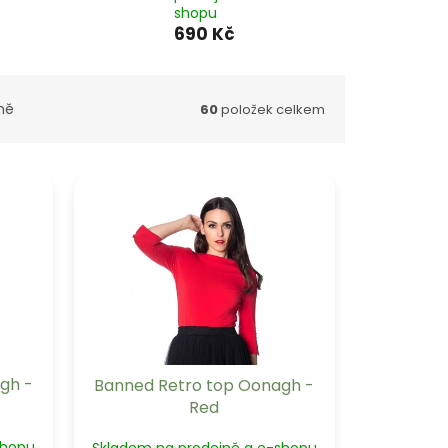
shopu
690 Kč
ně
60
položek celkem
gh -
Banned Retro top Oonagh -
Red
shopu