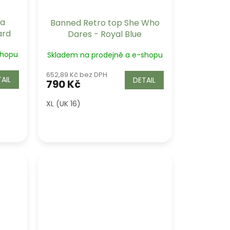
ka
Banned Retro top She Who
ard
Dares - Royal Blue
shopu
Skladem na prodejně a e-shopu
652,89 Kč bez DPH
AIL
DETAIL
790 Kč
XL (UK 16)