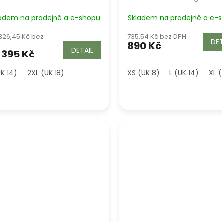
ladem na prodejně a e-shopu
Skladem na prodejně a e-
326,45 Kč bez
735,54 Kč bez DPH
DET
890 Kč
H
DETAIL
395 Kč
UK 14)
2XL (UK 18)
XS (UK 8)
L (UK 14)
XL (