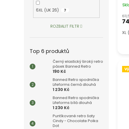
Sk
6XL (UK 26)
7
611
74
ROZBALIT FILTR
XL 
Top 6 produktů
Černý elastický široký retro
pásek Banned Retro
V
190 Kč
Banned Retro spodnička
Lifeforms černá dlouhá
1 230 Kč
Banned Retro spodnička
Lifeforms bílá dlouhá
1 230 Kč
Puntíkované retro šaty
Cindy - Chocolate Polka
Dot