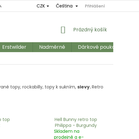
CZK
Čeština
NÍ
REKLAMAČNÍ ŘÁD
OBCHODNÍ PODMÍNKY
Přihlášení
GDPR
NÁKUPNÍ
Prázdný košík
KOŠÍK
Erstwilder
Nadměrné
Dárkové poukazy
Ka
vané topy, rockabilly, topy k sukním,
slevy.
Retro
o top
Hell Bunny retro top
k
Philippa - Burgundy
Skladem na
prodejně a e-