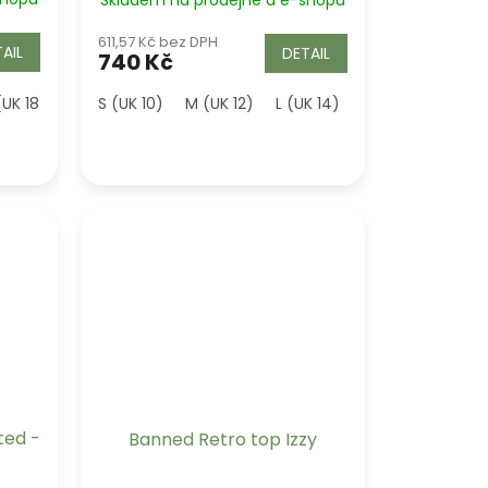
Skladem na prodejně a e-shopu
611,57 Kč bez DPH
AIL
DETAIL
740 Kč
(UK 18)
S (UK 10)
M (UK 12)
L (UK 14)
XL (UK 16)
2XL 
ted -
Banned Retro top Izzy