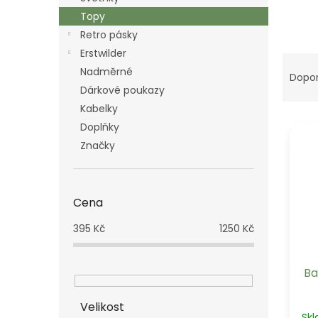
n
Topy
e
Retro pásky
l
Erstwilder
Ř
Nadměrné
a
Dopo
z
Dárkové poukazy
e
Kabelky
V
n
Doplňky
ý
í
Značky
p
p
i
r
s
o
p
d
Cena
r
u
395
Kč
1250
Kč
o
k
d
t
u
ů
Ba
k
t
Velikost
ů
Sk