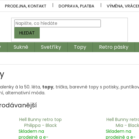
PRODEJNA, KONTAKT
DOPRAVA, PLATBA
VÝMĚNA, VRÁCE
HLEDAT
y
Sukně
Svetříky
Topy
Retro pásky
y
alenky à la 50. léta,
topy
, trička, barevné topy s potisky, puntíko
í, alternativní móda.
rodávanější
Hell Bunny retro top
Hell Bunny retr
Philippa - Black
Mia - Blac
Skladem na
Skladem na
prodejně a e-
prodejně a e-