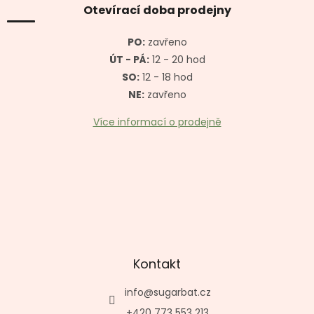
a
Otevírací doba prodejny
t
í
PO:
zavřeno
ÚT - PÁ:
12 - 20 hod
SO:
12 - 18 hod
NE:
zavřeno
Více informací o prodejně
Kontakt
info
@
sugarbat.cz
+420 773 553 213