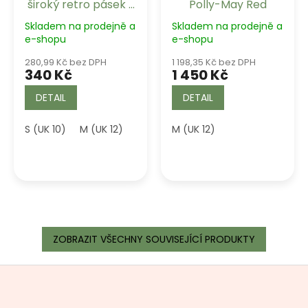
široký retro pásek s
Polly-May Red
mašlí Bella Banned
Skladem na prodejně a
Skladem na prodejně a
Retro
e-shopu
e-shopu
280,99 Kč bez DPH
1 198,35 Kč bez DPH
340 Kč
1 450 Kč
DETAIL
DETAIL
S (UK 10)
M (UK 12)
L (UK 14)
M (UK 12)
XL-2XL
3XL-4XL
ZOBRAZIT VŠECHNY SOUVISEJÍCÍ PRODUKTY
Z
á
p