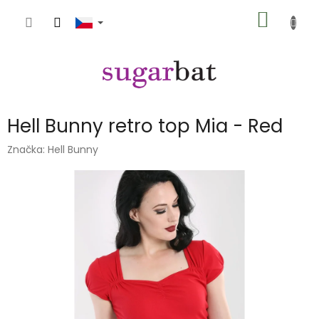
Přejít
NÁKUP
na
obsah
KOŠÍK
Hell Bunny retro top Mia - Red
Značka:
Hell Bunny