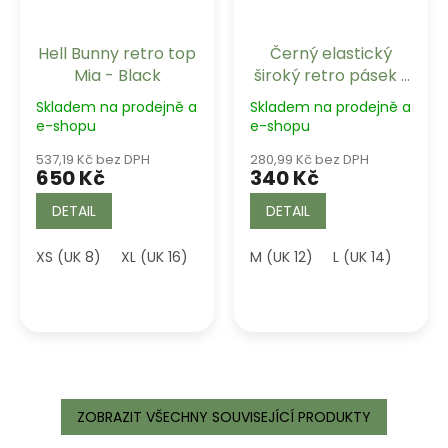
Hell Bunny retro top
Černý elastický
Mia - Black
široký retro pásek s
mašlí Bella Banned
Skladem na prodejně a
Skladem na prodejně a
Retro
e-shopu
e-shopu
537,19 Kč bez DPH
280,99 Kč bez DPH
650 Kč
340 Kč
DETAIL
DETAIL
XS (UK 8)
XL (UK 16)
2XL (UK 18)
M (UK 12)
3XL (UK 20)
L (UK 14)
XL-2
ZOBRAZIT VŠECHNY SOUVISEJÍCÍ PRODUKTY