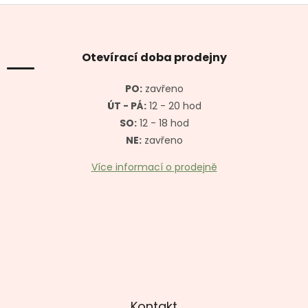
Z
á
p
a
Otevírací doba prodejny
t
í
PO:
zavřeno
ÚT - PÁ:
12 - 20 hod
SO:
12 - 18 hod
NE:
zavřeno
Více informací o prodejně
Kontakt