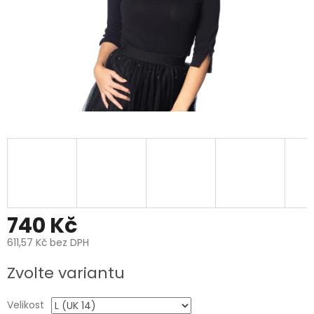
740 Kč
611,57 Kč bez DPH
Měrná
Zvolte variantu
cena:
Velikost