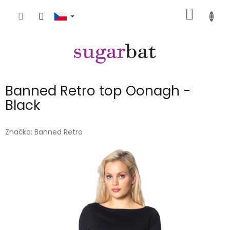
Přejít
NÁKUP
na
obsah
KOŠÍK
Banned Retro top Oonagh -
Black
Značka:
Banned Retro