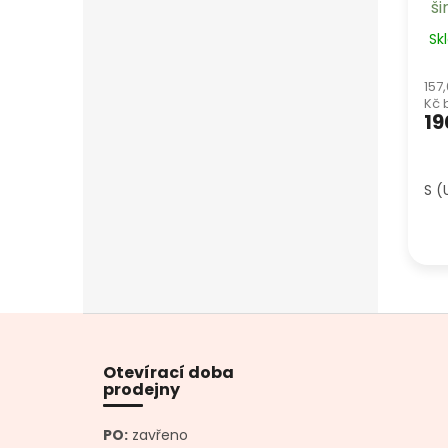
ši
Sk
157
Kč 
19
S (
Z
á
p
Otevírací doba
a
prodejny
t
í
PO:
zavřeno