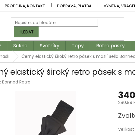
PRODEJNA, KONTAKT
DOPRAVA, PLATBA
VÝMĚNA, VRÁCE
HLEDAT
y
Sukně
Svetříky
Topy
Retro pásky
mašlí
Černý elastický široký retro pásek s mašlí Bella Banne
ný elastický široký retro pásek s m
:
Banned Retro
340
280,99 
Měrná
Zvolt
cena:
Velikost