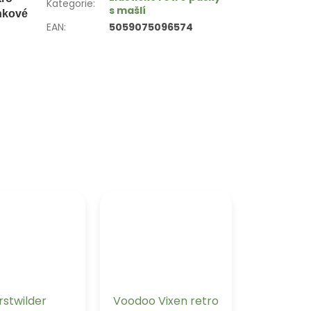
Kategorie
:
s mašlí
enkové
EAN
:
5059075096574
rstwilder
Voodoo Vixen retro