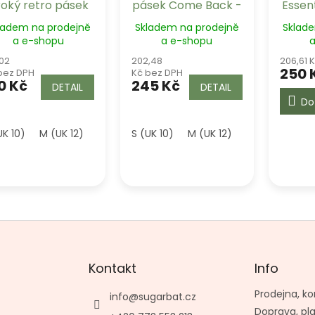
roký retro pásek
pásek Come Back -
Essen
Banned Retro
černý
Flying
ladem na prodejně
Skladem na prodejně
Sklad
a e-shopu
a e-shopu
a
,02
202,48
206,61 
250 
bez DPH
Kč bez DPH
0 Kč
245 Kč
DETAIL
DETAIL
Do
UK 10)
M (UK 12)
L (UK 14)
S (UK 10)
XL-2XL
M (UK 12)
3XL-4XL
L (UK 14)
Kontakt
Info
Prodejna, ko
info
@
sugarbat.cz
Doprava, pl