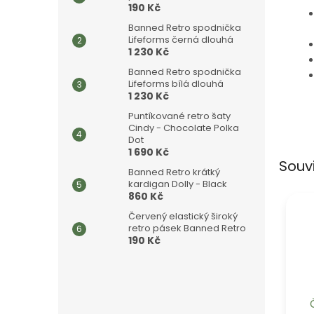
190 Kč
Banned Retro spodnička
Lifeforms černá dlouhá
1 230 Kč
Banned Retro spodnička
Lifeforms bílá dlouhá
1 230 Kč
Puntíkované retro šaty
Cindy - Chocolate Polka
Dot
1 690 Kč
Souv
Banned Retro krátký
kardigan Dolly - Black
860 Kč
Červený elastický široký
retro pásek Banned Retro
190 Kč