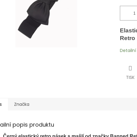
Elast
Retro 
Detailn
TISK
s
Značka
ailní popis produktu
Černý e
lastický retro pásek s mašlí od značky Banned Re