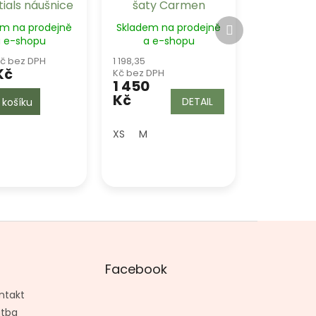
tials náušnice
šaty Carmen
 Witch - Black
Další
em na prodejně
Skladem na prodejně
produkt
 e-shopu
a e-shopu
Kč bez DPH
1 198,35
Kč
Kč bez DPH
1 450
Kč
DETAIL
 košíku
XS
M
Facebook
ntakt
atba