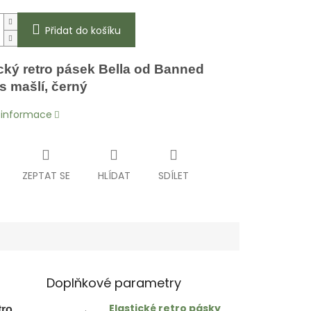
Přidat do košíku
ický retro pásek Bella od Banned
s mašlí, černý
í informace
ZEPTAT SE
HLÍDAT
SDÍLET
Doplňkové parametry
Elastické retro pásky
tro