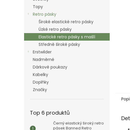
n
Topy
e
Retro pásky
l
Široké elastické retro pásky
Úzké retro pásky
Elastické retro pásky s mašlí
Středně široké pásky
Erstwilder
Nadměrné
Dárkové poukazy
Kabelky
Doplňky
Značky
Popi
Top 6 produktů
Det
Černý elastický široký retro
pásek Banned Retro