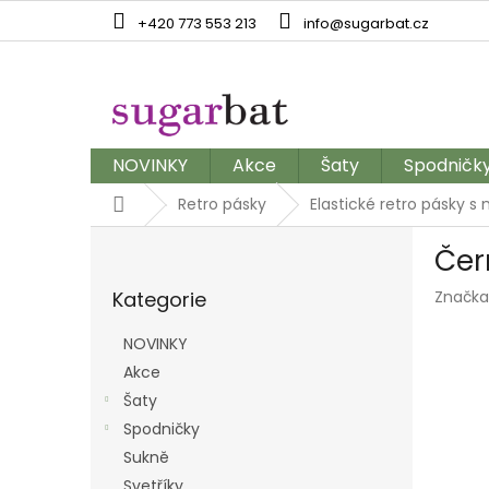
Přejít
+420 773 553 213
info@sugarbat.cz
na
obsah
NOVINKY
Akce
Šaty
Spodničk
Domů
Retro pásky
Elastické retro pásky s 
P
Čer
o
Přeskočit
s
Kategorie
Značka
kategorie
t
r
NOVINKY
a
Akce
n
Šaty
n
í
Spodničky
p
Sukně
a
Svetříky