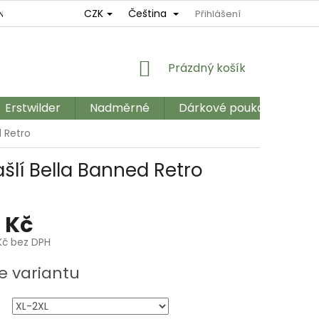
CZK
Čeština
NÍ
REKLAMAČNÍ ŘÁD
OBCHODNÍ PODMÍNKY
Přihlášení
GDPR
NÁKUPNÍ
Prázdný košík
KOŠÍK
Erstwilder
Nadměrné
Dárkové poukazy
Ka
d Retro
ašlí Bella Banned Retro
 Kč
Kč bez DPH
e variantu