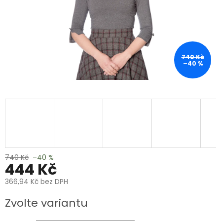
740 Kč
–40 %
740 Kč
–40 %
444 Kč
366,94 Kč bez DPH
Měrná
Zvolte variantu
cena: