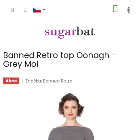
Přejít
NÁKUP
na
obsah
KOŠÍK
Banned Retro top Oonagh -
Grey Mol
Značka:
Banned Retro
Akce