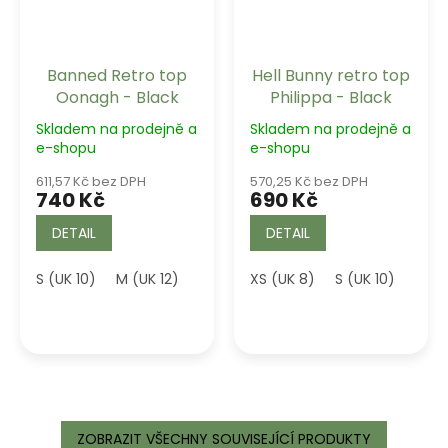
Banned Retro top
Hell Bunny retro top
Oonagh - Black
Philippa - Black
Skladem na prodejně a
Skladem na prodejně a
e-shopu
e-shopu
611,57 Kč bez DPH
570,25 Kč bez DPH
740 Kč
690 Kč
DETAIL
DETAIL
S (UK 10)
M (UK 12)
L (UK 14)
XS (UK 8)
XL (UK 16)
S (UK 10)
2XL (UK 18)
M (U
ZOBRAZIT VŠECHNY SOUVISEJÍCÍ PRODUKTY