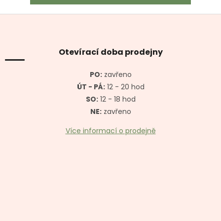
Z
á
p
a
Otevírací doba prodejny
t
í
PO:
zavřeno
ÚT - PÁ:
12 - 20 hod
SO:
12 - 18 hod
NE:
zavřeno
Více informací o prodejně