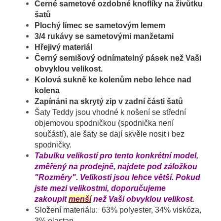
Černé sametové ozdobné knoflíky na živůtku
šatů
Plochý límec se sametovým lemem
3/4 rukávy se sametovými manžetami
Hřejivý materiál
Černý semišový odnímatelný pásek než Vaši
obvyklou velikost.
Kolová sukně ke kolenům nebo lehce nad
kolena
Zapínáni na skrytý zip v zadní části šatů
Šaty Teddy jsou vhodné k nošení se střední
objemovou spodničkou (spodnička není
součástí), ale šaty se dají skvěle nosit i bez
spodničky.
Tabulku velikostí pro tento konkrétní model,
změřený na prodejně, najdete pod záložkou
"Rozměry". Velikosti jsou lehce větší. Pokud
jste mezi velikostmi, doporučujeme
zakoupit
menší
než Vaši obvyklou velikost.
Složení materiálu: 63% polyester, 34% viskóza,
3% elastan