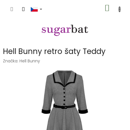
Přejít
NÁKUP
na
obsah
KOŠÍK
Hell Bunny retro šaty Teddy
Značka:
Hell Bunny