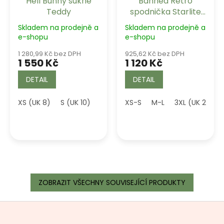
Hell Bunny sukně
Banned Retro
Teddy
spodnička Starlite
černá střední
Skladem na prodejně a
Skladem na prodejně a
e-shopu
e-shopu
1 280,99 Kč bez DPH
925,62 Kč bez DPH
1 550 Kč
1 120 Kč
DETAIL
DETAIL
XS (UK 8)
S (UK 10)
M (UK 12)
XS-S
L (UK 14)
M-L
3XL (UK 20)
XL (UK 16)
ZOBRAZIT VŠECHNY SOUVISEJÍCÍ PRODUKTY
Z
á