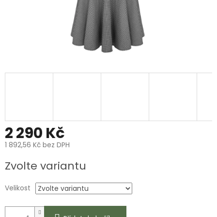
2 290 Kč
1 892,56 Kč bez DPH
Měrná
Zvolte variantu
cena:
Velikost