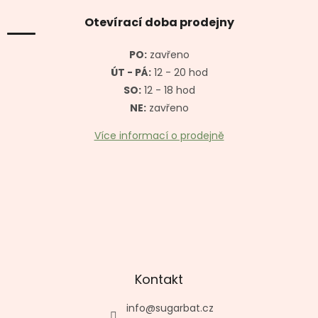
p
a
Otevírací doba prodejny
t
í
PO:
zavřeno
ÚT - PÁ:
12 - 20 hod
SO:
12 - 18 hod
NE:
zavřeno
Více informací o prodejně
Kontakt
info
@
sugarbat.cz