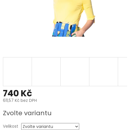
740 Kč
611,57 Kč bez DPH
Měrná
Zvolte variantu
cena:
Velikost