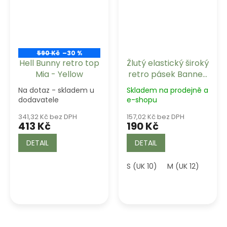
590 Kč
–30 %
Hell Bunny retro top
Žlutý elastický široký
Mia - Yellow
retro pásek Banned
Retro
Na dotaz - skladem u
Skladem na prodejně a
dodavatele
e-shopu
341,32 Kč bez DPH
157,02 Kč bez DPH
413 Kč
190 Kč
DETAIL
DETAIL
S (UK 10)
M (UK 12)
L (UK