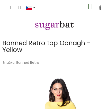
Přejít
NÁKUP
na
obsah
KOŠÍK
Banned Retro top Oonagh -
Yellow
Značka:
Banned Retro