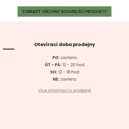
ZOBRAZIT VŠECHNY SOUVISEJÍCÍ PRODUKTY
Z
á
p
a
Otevírací doba prodejny
t
í
PO:
zavřeno
ÚT - PÁ:
12 - 20 hod
SO:
12 - 18 hod
NE:
zavřeno
Více informací o prodejně