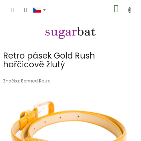
Přejít
NÁKUP
na
obsah
KOŠÍK
Retro pásek Gold Rush
hořčicově žlutý
Značka:
Banned Retro