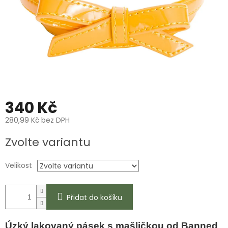
340 Kč
280,99 Kč bez DPH
Měrná
Zvolte variantu
cena:
Velikost
Přidat do košíku
Úzký lakovaný pásek s mašličkou od Banned