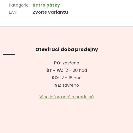
Kategorie
:
Retro pásky
EAN
:
Zvolte variantu
Z
á
p
a
Otevírací doba prodejny
t
í
PO:
zavřeno
ÚT - PÁ:
12 - 20 hod
SO:
12 - 18 hod
NE:
zavřeno
Více informací o prodejně