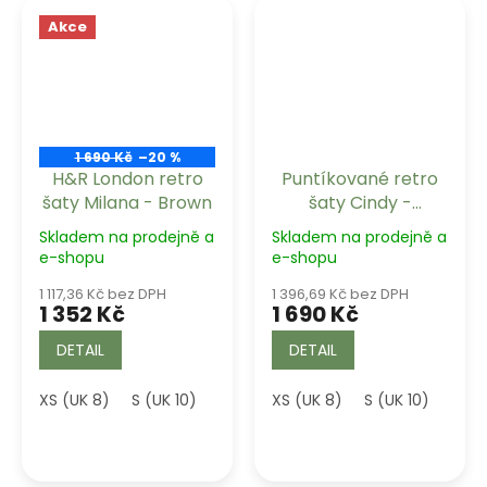
Akce
1 690 Kč
–20 %
H&R London retro
Puntíkované retro
šaty Milana - Brown
šaty Cindy -
Chocolate Polka
Skladem na prodejně a
Skladem na prodejně a
Dot
e-shopu
e-shopu
1 117,36 Kč bez DPH
1 396,69 Kč bez DPH
1 352 Kč
1 690 Kč
DETAIL
DETAIL
XS (UK 8)
S (UK 10)
M (UK 12)
XS (UK 8)
L (UK 14)
S (UK 10)
XL (UK 16)
M (U