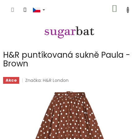
Přejít
NÁKUP
na
obsah
KOŠÍK
H&R puntíkovaná sukně Paula -
Brown
Značka:
H&R London
Akce