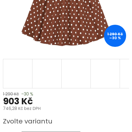
1 290 Kč
–30 %
1 290 Kč
–30 %
903 Kč
746,28 Kč bez DPH
Měrná
Zvolte variantu
cena: