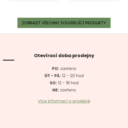
ZOBRAZIT VŠECHNY SOUVISEJÍCÍ PRODUKTY
Z
á
p
a
Otevírací doba prodejny
t
í
PO:
zavřeno
ÚT - PÁ:
12 - 20 hod
SO:
12 - 18 hod
NE:
zavřeno
Více informací o prodejně