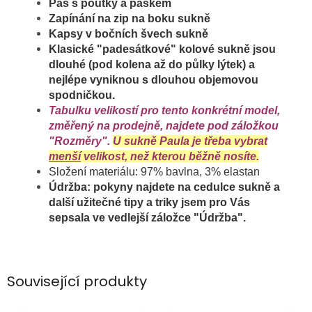
Pas s poutky a páskem
Zapínání na zip na boku sukně
Kapsy v bočních švech sukně
K
lasické "padesátkové" kolové sukně jsou
dlouhé (pod kolena až do půlky lýtek) a
nejlépe vyniknou s dlouhou objemovou
spodničkou.
Tabulku velikostí pro tento konkrétní model,
změřený na prodejně, najdete pod záložkou
"Rozměry".
U sukně Paula je třeba vybrat
menší
velikost, než kterou běžně nosíte.
Složení materiálu: 97% bavlna, 3% elastan
Údržba: pokyny najdete na cedulce sukně a
další užitečné tipy a triky jsem pro Vás
sepsala ve vedlejší záložce "Údržba".
Související produkty