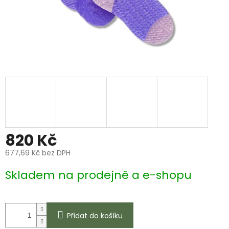
820 Kč
677,69 Kč bez DPH
Měrná
Skladem na prodejně a e-shopu
cena:
Přidat do košíku