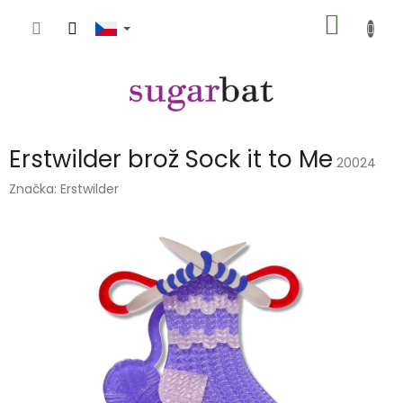
Přejít
NÁKUP
na
obsah
KOŠÍK
Erstwilder brož Sock it to Me
20024
Značka:
Erstwilder