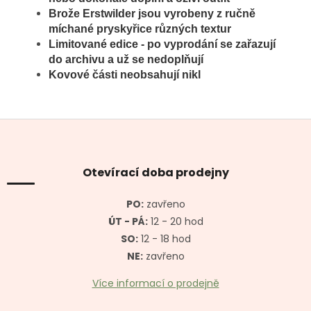
Brože
Erstwilder jsou vyrobeny z ručně
míchané pryskyřice různých textur
Limitované edice - po vyprodání se zařazují
do archivu a už se nedoplňují
Kovové části neobsahují nikl
Z
á
p
a
Otevírací doba prodejny
t
í
PO:
zavřeno
ÚT - PÁ:
12 - 20 hod
SO:
12 - 18 hod
NE:
zavřeno
Více informací o prodejně