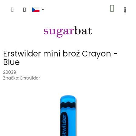
Přejít
NÁKUP
na
obsah
KOŠÍK
Erstwilder mini brož Crayon -
Blue
20039
Značka:
Erstwilder