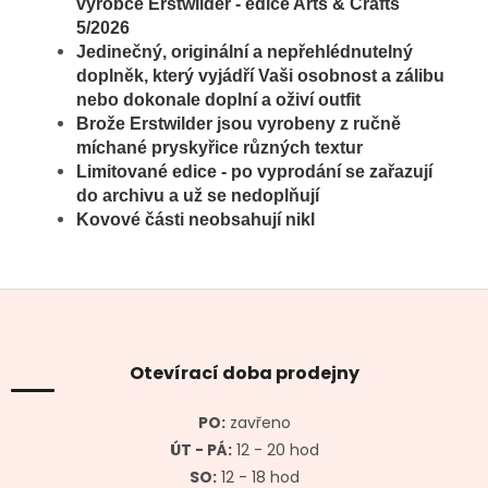
výrobce Erstwilder - edice Arts & Crafts
5/2026
Jedinečný, originální a nepřehlédnutelný
doplněk, který vyjádří Vaši osobnost a zálibu
nebo dokonale doplní a oživí outfit
Brože
Erstwilder jsou vyrobeny z ručně
míchané pryskyřice různých textur
Limitované edice - po vyprodání se zařazují
do archivu a už se nedoplňují
Kovové části neobsahují nikl
Z
á
p
a
Otevírací doba prodejny
t
í
PO:
zavřeno
ÚT - PÁ:
12 - 20 hod
SO:
12 - 18 hod