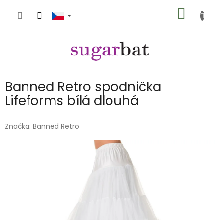
Přejít
NÁKUP
na
obsah
KOŠÍK
Banned Retro spodnička
Lifeforms bílá dlouhá
Značka:
Banned Retro