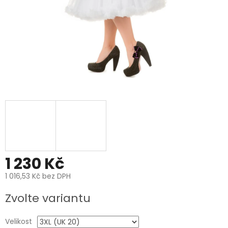
1 230 Kč
1 016,53 Kč bez DPH
Měrná
Zvolte variantu
cena:
Velikost