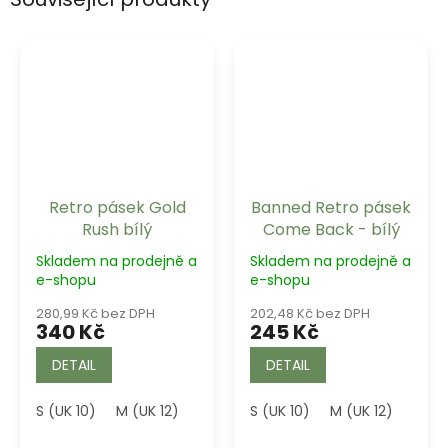
Retro pásek Gold
Banned Retro pásek
Rush bílý
Come Back - bílý
Skladem na prodejně a
Skladem na prodejně a
e-shopu
e-shopu
280,99 Kč bez DPH
202,48 Kč bez DPH
340 Kč
245 Kč
DETAIL
DETAIL
S (UK 10)
M (UK 12)
S (UK 10)
M (UK 12)
L (UK