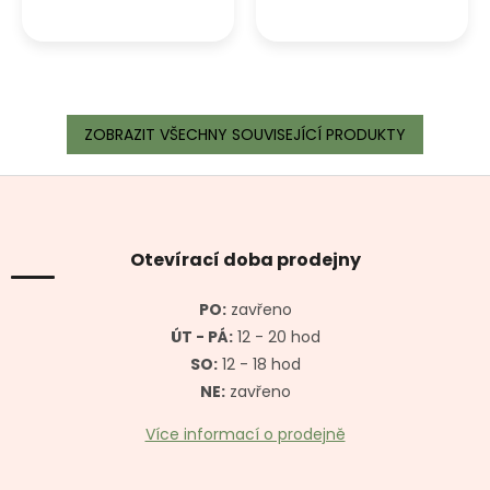
ZOBRAZIT VŠECHNY SOUVISEJÍCÍ PRODUKTY
Z
á
p
a
Otevírací doba prodejny
t
í
PO:
zavřeno
ÚT - PÁ:
12 - 20 hod
SO:
12 - 18 hod
NE:
zavřeno
Více informací o prodejně