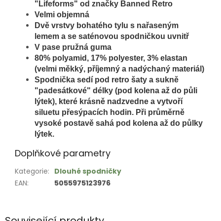
"Lifeforms" od značky Banned Retro
Velmi objemná
D
vě vrstvy bohatého tylu s n
ařaseným
lemem
a se saténovou spodničkou uvnitř
V pase pružná guma
80% polyamid, 17% polyester, 3% elastan
(velmi měkký, příjemný a nadýchaný materiál)
Spodnička sedí pod retro šaty a sukně
"padesátkové" délky (pod kolena až do půli
lýtek), které krásně nadzvedne a vytvoří
siluetu přesýpacích hodin. Při průměrně
vysoké postavě sahá pod kolena až do půlky
lýtek.
Doplňkové parametry
Kategorie
:
Dlouhé spodničky
EAN
:
5055975123976
Související produkty