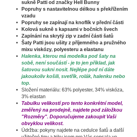
sukně
Patti
od značky Hell Bunny
Popruhy s nastavitelnou délkou s překřížením
vzadu
Popruhy se zapínají na knoflík v přední části
Kolová sukně s kapsami v bočních švech
Zapínání na skrytý zip v zadní části šatů
Šaty Patti jsou ušity z příjemného a pružného
mixu viskózy, polyesteru a elastanu
Halenka, kterou má modelka pod šaty na
sobě, není součástí - je to jen příklad, jak
šatovou sukni nosit. Nejlépe pod ní dáte
jakoukoliv košili, svetřík, rolák, halenku nebo
top.
Složení materiálu: 63% polyester, 34% viskóza,
3% elastan
Tabulku velikostí pro tento konkrétní model,
změřený na prodejně, najdete pod záložkou
"Rozměry". Doporučujeme zakoupit Vaši
obvyklou velikost.
Údržba: pokyny najdete na cedulce šatů a další
užitečné tipy a triky jsem pro Vás sepsala ve