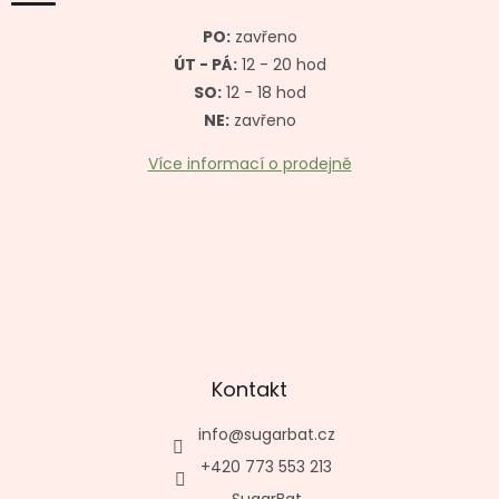
t
í
PO:
zavřeno
ÚT - PÁ:
12 - 20 hod
SO:
12 - 18 hod
NE:
zavřeno
Více informací o prodejně
Kontakt
info
@
sugarbat.cz
+420 773 553 213