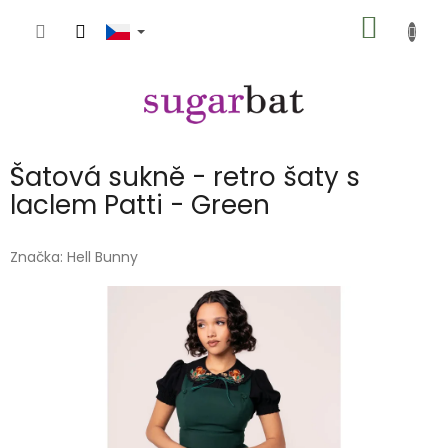
Přejít
NÁKUP
na
obsah
KOŠÍK
Šatová sukně - retro šaty s
laclem Patti - Green
Značka:
Hell Bunny