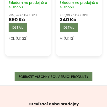
Skladem na prodejně a
Skladem na prodejně a
e-shopu
e-shopu
735,54 Kč bez DPH
280,99 Kč bez DPH
890 Kč
340 Kč
DETAIL
DETAIL
4XL (UK 22)
M (UK 12)
ZOBRAZIT VŠECHNY SOUVISEJÍCÍ PRODUKTY
Z
á
p
a
Otevírací doba prodejny