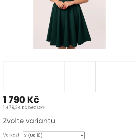
1 790 Kč
1 479,34 Kč bez DPH
Měrná
Zvolte variantu
cena:
Velikost