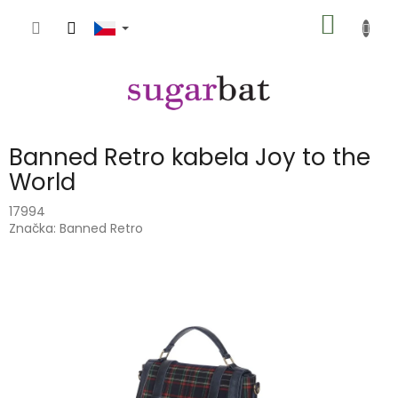
Přejít
NÁKUP
na
obsah
KOŠÍK
Banned Retro kabela Joy to the
World
17994
Značka:
Banned Retro