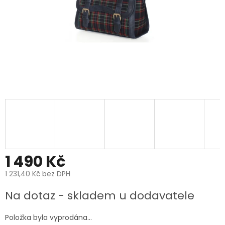
1 490 Kč
1 231,40 Kč bez DPH
Měrná
Na dotaz - skladem u dodavatele
cena:
Položka byla vyprodána…