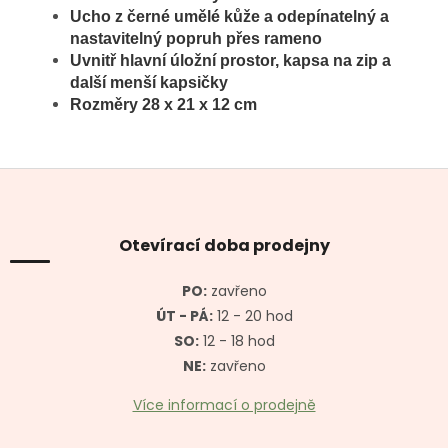
Ucho z
černé umělé kůže a o
depínatelný a
nastavitelný popruh přes rameno
Uvnitř hlavní úložní prostor, kapsa na zip a
další menší kapsičky
Rozměry 28 x 21 x 12 cm
Z
á
p
a
Otevírací doba prodejny
t
í
PO:
zavřeno
ÚT - PÁ:
12 - 20 hod
SO:
12 - 18 hod
NE:
zavřeno
Více informací o prodejně