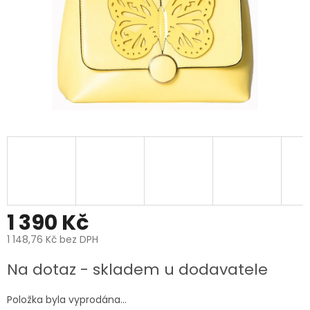
1 390 Kč
1 148,76 Kč bez DPH
Měrná
Na dotaz - skladem u dodavatele
cena:
Položka byla vyprodána…