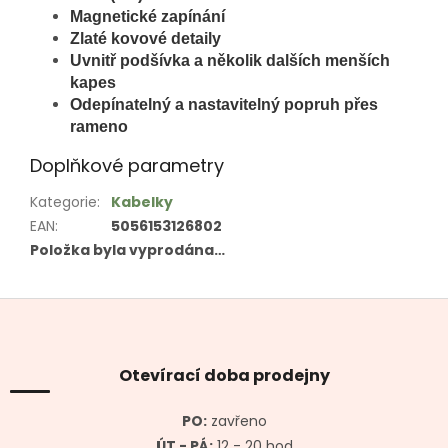
Magnetické zapínání
Zlaté kovové detaily
Uvnitř podšívka a několik dalších menších
kapes
Odepínatelný a nastavitelný popruh přes
rameno
Doplňkové parametry
Kategorie
:
Kabelky
EAN
:
5056153126802
Položka byla vyprodána…
Z
á
p
a
Otevírací doba prodejny
t
í
PO:
zavřeno
ÚT - PÁ:
12 - 20 hod