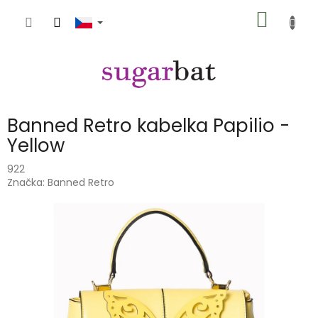
Přejít
NÁKUP
na
obsah
KOŠÍK
Banned Retro kabelka Papilio -
Yellow
922
Značka:
Banned Retro