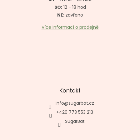
SO:
12 - 18 hod
NE:
zavřeno
Více informací o prodejně
Kontakt
info
@
sugarbat.cz
+420 773 553 213
SugarBat