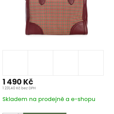
1 490 Kč
1 231,40 Kč bez DPH
Měrná
Skladem na prodejně a e-shopu
cena: