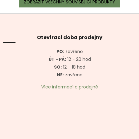
ZOBRAZIT VŠECHNY SOUVISEJÍCÍ PRODUKTY
Z
á
p
a
Otevírací doba prodejny
t
í
PO:
zavřeno
ÚT - PÁ:
12 - 20 hod
SO:
12 - 18 hod
NE:
zavřeno
Více informací o prodejně