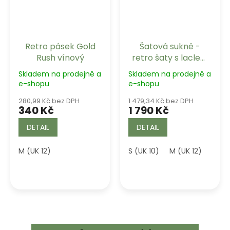
Retro pásek Gold
Šatová sukně -
Rush vínový
retro šaty s laclem
Patti - Burgundy
Skladem na prodejně a
Skladem na prodejně a
e-shopu
e-shopu
280,99 Kč bez DPH
1 479,34 Kč bez DPH
340 Kč
1 790 Kč
DETAIL
DETAIL
M (UK 12)
S (UK 10)
M (UK 12)
XL (U