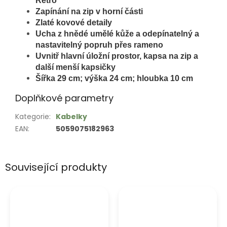
Retro
Zapínání na zip v horní části
Zlaté kovové detaily
Ucha z
hnědé umělé kůže a o
depínatelný a
nastavitelný popruh přes rameno
Uvnitř hlavní úložní prostor, kapsa na zip a
další menší kapsičky
Šířka 29 cm; výška 24 cm; hloubka 10 cm
Doplňkové parametry
Kategorie
:
Kabelky
EAN
:
5059075182963
Související produkty