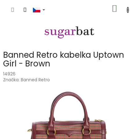
Přejít
NÁKUP
na
obsah
KOŠÍK
Banned Retro kabelka Uptown
Girl - Brown
14926
Značka:
Banned Retro