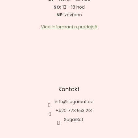
SO:
12 - 18 hod
NE:
zavřeno
Více informací o prodejně
Kontakt
info
@
sugarbat.cz
+420 773 553 213
SugarBat