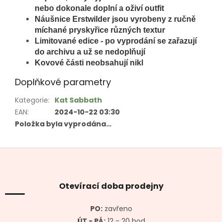
nebo dokonale doplní a oživí outfit
Náušnice
Erstwilder jsou vyrobeny z ručně
míchané pryskyřice různých textur
Limitované edice - po vyprodání se zařazují
do archivu a už se nedoplňují
Kovové části neobsahují nikl
Doplňkové parametry
Kategorie
:
Kat Sabbath
EAN
:
2024-10-22 03:30
Položka byla vyprodána…
Z
á
p
a
Otevírací doba prodejny
t
í
PO:
zavřeno
ÚT - PÁ:
12 - 20 hod