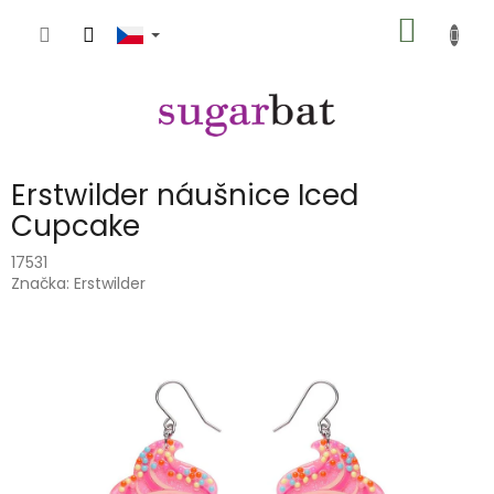
Přejít
NÁKUP
na
obsah
KOŠÍK
Erstwilder náušnice Iced
Cupcake
17531
Značka:
Erstwilder