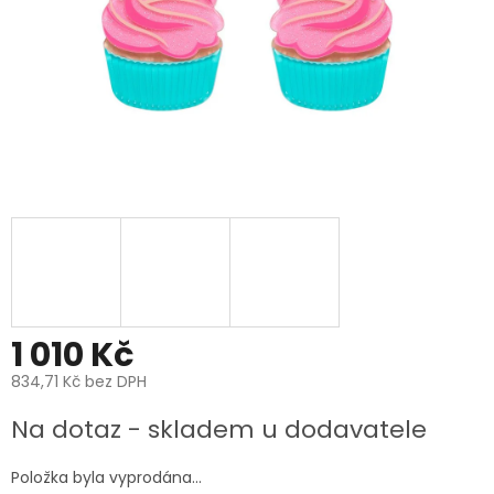
1 010 Kč
834,71 Kč bez DPH
Měrná
Na dotaz - skladem u dodavatele
cena:
Položka byla vyprodána…