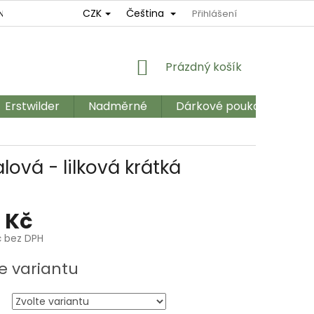
CZK
Čeština
NÍ
REKLAMAČNÍ ŘÁD
OBCHODNÍ PODMÍNKY
Přihlášení
GDPR
NÁKUPNÍ
Prázdný košík
KOŠÍK
Erstwilder
Nadměrné
Dárkové poukazy
Ka
ová - lilková krátká
 Kč
č bez DPH
e variantu