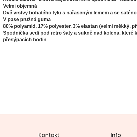
Velmi objemná
D
vě vrstvy bohatého tylu s n
ařaseným lemem
a se satén
V pase pružná guma
80% polyamid, 17% polyester, 3% elastan (velmi měkký, p
Spodnička sedí pod retro šaty a sukně nad kolena, které 
přesýpacích hodin.
Kontakt
Info