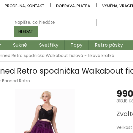
PRODEJNA, KONTAKT
DOPRAVA, PLATBA
VÝMĚNA, VRÁCE
HLEDAT
y
Sukně
Svetříky
Topy
Retro pásky
nned Retro spodnička Walkabout fialová - lilková krátká
ned Retro spodnička Walkabout fial
:
Banned Retro
990
818,18 K
Měrná
Zvolt
cena:
Velikost