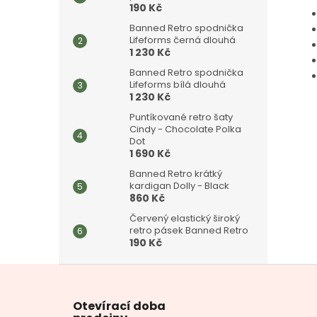
190 Kč
Banned Retro spodnička
Lifeforms černá dlouhá
1 230 Kč
Banned Retro spodnička
Lifeforms bílá dlouhá
1 230 Kč
Puntíkované retro šaty
Cindy - Chocolate Polka
Dot
1 690 Kč
Banned Retro krátký
kardigan Dolly - Black
860 Kč
Červený elastický široký
retro pásek Banned Retro
190 Kč
Z
á
p
Otevírací doba