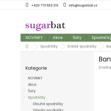
Přejít
+420 773 553 213
info@sugarbat.cz
na
obsah
NOVINKY
Akce
Šaty
Spodničk
Domů
Spodničky
Krátké spodničky
Ba
P
Ban
o
Přeskočit
s
Kategorie
Značka
kategorie
t
r
NOVINKY
a
Akce
n
Šaty
n
í
Spodničky
p
Dlouhé spodničky
a
Střední spodničky