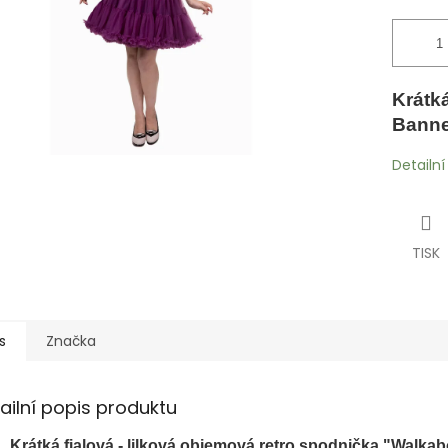
Krátk
Banne
Detailn
TISK
s
Značka
ailní popis produktu
Krátká fialová - lilková objemová retro spodnička "Walk