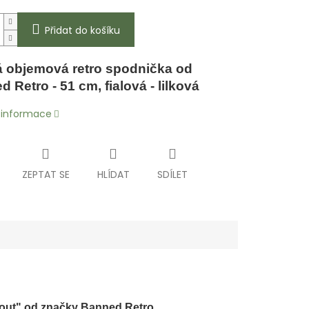
Přidat do košíku
á objemová retro spodnička od
d Retro -
51
cm
, fialová - lilková
í informace
ZEPTAT SE
HLÍDAT
SDÍLET
about" od značky Banned Retro