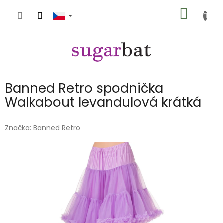
Přejít
NÁKUP
na
obsah
KOŠÍK
Banned Retro spodnička
Walkabout levandulová krátká
Značka:
Banned Retro