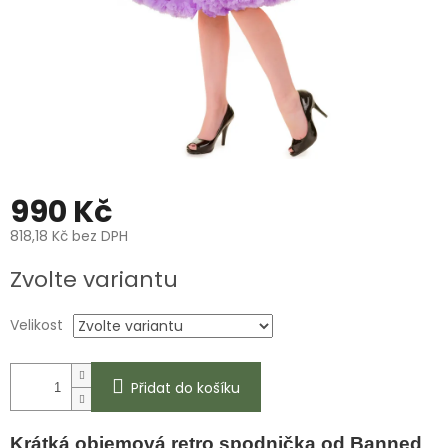
990 Kč
818,18 Kč bez DPH
Měrná
Zvolte variantu
cena:
Velikost
Přidat do košíku
Krátká objemová retro spodnička od Banned