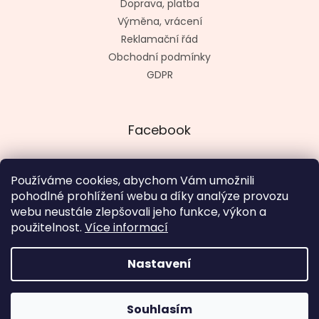
Doprava, platba
Výměna, vrácení
Reklamační řád
Obchodní podmínky
GDPR
Facebook
Používáme cookies, abychom Vám umožnili
pohodlné prohlížení webu a díky analýze provozu
Vytvořil kashop.cz
webu neustále zlepšovali jeho funkce, výkon a
použitelnost.
Více informací
Nastavení
Vytvořil Shoptet
V termínu 18. 8. - 4. 9. otevřeno út - pá 12 - 19 hod., so, ne a
Souhlasím
Copyright 2026
SugarBat.cz
. Všechna práva vyhrazena.
po zavřeno