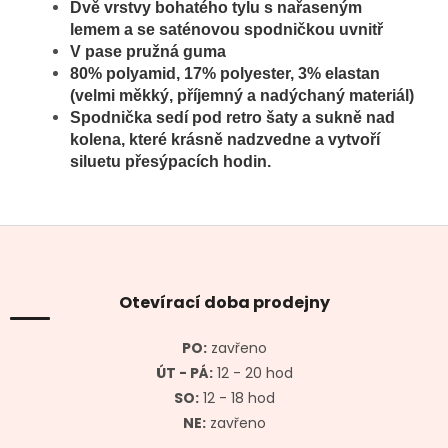
D
vě vrstvy bohatého tylu s n
ařaseným
lemem
a se saténovou spodničkou uvnitř
V pase pružná guma
80% polyamid, 17% polyester, 3% elastan
(velmi měkký, příjemný a nadýchaný materiál)
Spodnička sedí pod retro šaty a sukně nad
kolena, které krásně nadzvedne a vytvoří
siluetu přesýpacích hodin.
Z
á
p
a
Otevírací doba prodejny
t
í
PO:
zavřeno
ÚT - PÁ:
12 - 20 hod
SO:
12 - 18 hod
NE:
zavřeno