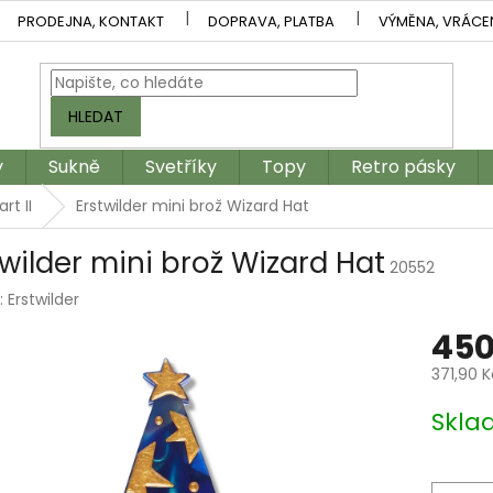
PRODEJNA, KONTAKT
DOPRAVA, PLATBA
VÝMĚNA, VRÁCE
HLEDAT
y
Sukně
Svetříky
Topy
Retro pásky
rt II
Erstwilder mini brož Wizard Hat
twilder mini brož Wizard Hat
20552
:
Erstwilder
450
371,90 
Měrná
Skla
cena: