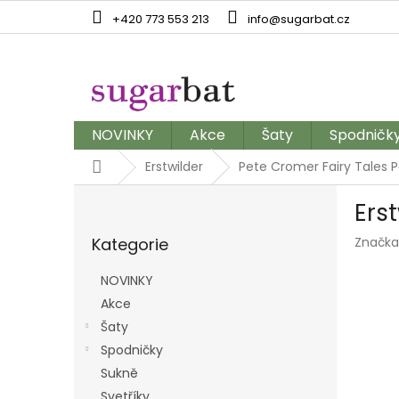
Přejít
+420 773 553 213
info@sugarbat.cz
na
obsah
NOVINKY
Akce
Šaty
Spodničk
Domů
Erstwilder
Pete Cromer Fairy Tales Pa
P
Ers
o
Přeskočit
s
Kategorie
Značka
kategorie
t
r
NOVINKY
a
Akce
n
Šaty
n
í
Spodničky
p
Sukně
a
Svetříky