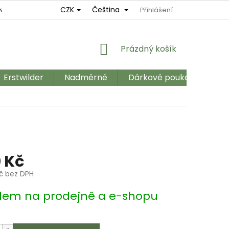
CZK
Čeština
NÍ
REKLAMAČNÍ ŘÁD
OBCHODNÍ PODMÍNKY
Přihlášení
GDPR
NÁKUPNÍ
Prázdný košík
KOŠÍK
Erstwilder
Nadměrné
Dárkové poukazy
Ka
 Kč
Kč bez DPH
dem na prodejně a e-shopu