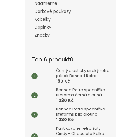
Nadměrné
Dárkové poukazy
Kabelky
Doplňky
Značky
Top 6 produktů
Černý elastický široký retro
pásek Banned Retro
190 Kč
Banned Retro spodnička
Lifeforms černá dlouhá
1 230 Kč
Banned Retro spodnička
Lifeforms bílá dlouhá
1 230 Kč
Puntíkované retro šaty
Cindy - Chocolate Polka