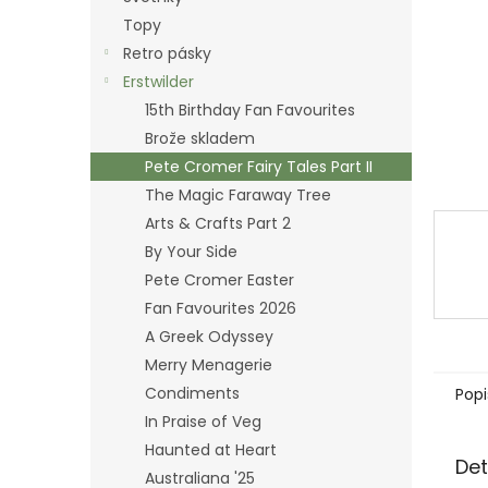
n
Topy
e
Retro pásky
l
Erstwilder
15th Birthday Fan Favourites
Brože skladem
Pete Cromer Fairy Tales Part II
The Magic Faraway Tree
Arts & Crafts Part 2
By Your Side
Pete Cromer Easter
Fan Favourites 2026
A Greek Odyssey
Merry Menagerie
Condiments
Popi
In Praise of Veg
Haunted at Heart
Det
Australiana '25