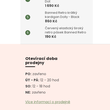
Dot
1 690 Kč
Banned Retro krátký
kardigan Dolly - Black
860 Kč
Červený elastický široký
retro pásek Banned Retro
190 Kč
Z
á
p
Otevírací doba
a
prodejny
t
í
PO:
zavřeno
ÚT - PÁ:
12 - 20 hod
SO:
12 - 18 hod
NE:
zavřeno
Více informací o prodejně