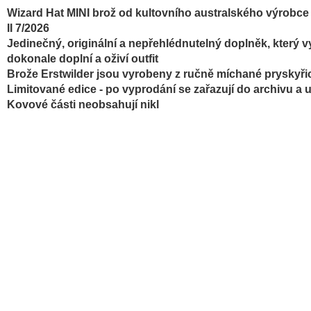
Wizard Hat MINI brož od kultovního australského výrobce 
II 7/2026
Jedinečný, originální a nepřehlédnutelný doplněk, který v
dokonale doplní a oživí outfit
Brože
Erstwilder jsou vyrobeny z ručně míchané pryskyři
Limitované edice - po vyprodání se zařazují do archivu a 
Kovové části neobsahují nikl