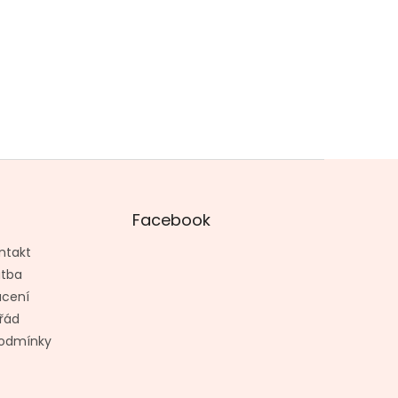
Facebook
ntakt
atba
ácení
řád
odmínky