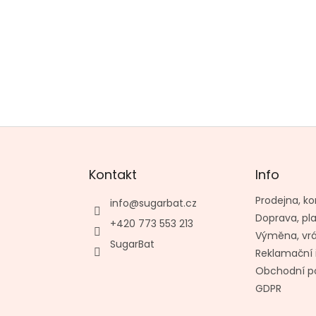
Kontakt
Info
Prodejna, ko
info
@
sugarbat.cz
Doprava, pl
+420 773 553 213
Výměna, vr
SugarBat
Reklamační 
Obchodní p
GDPR