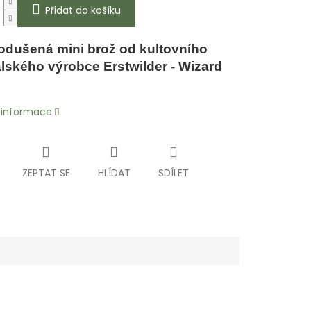
Přidat do košíku
odušená mini brož od kultovního
lského výrobce Erstwilder - Wizard
í informace
ZEPTAT SE
HLÍDAT
SDÍLET