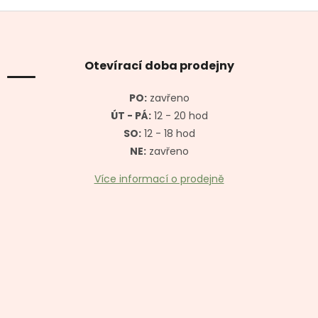
Z
á
p
a
Otevírací doba prodejny
t
í
PO:
zavřeno
ÚT - PÁ:
12 - 20 hod
SO:
12 - 18 hod
NE:
zavřeno
Více informací o prodejně