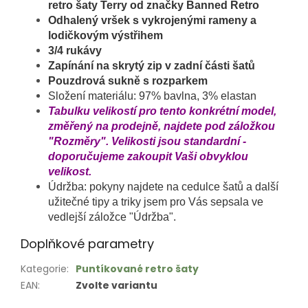
r
etro šaty Terry
od značky Banned Retro
Odhalený vršek s vykrojenými rameny a
lodičkovým výstřihem
3/4 rukávy
Zapínání na skrytý zip v zadní části šatů
Pouzdrová sukně s rozparkem
Složení materiálu: 97% bavlna, 3% elastan
Tabulku velikostí pro tento konkrétní model,
změřený na prodejně, najdete pod záložkou
"Rozměry". Velikosti jsou standardní -
doporučujeme zakoupit Vaši obvyklou
velikost.
Údržba: pokyny najdete na cedulce šatů a další
užitečné tipy a triky jsem pro Vás sepsala ve
vedlejší záložce "Údržba".
Doplňkové parametry
Kategorie
:
Puntíkované retro šaty
EAN
:
Zvolte variantu