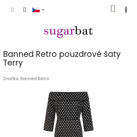
Přejít
NÁKUP
na
obsah
KOŠÍK
Banned Retro pouzdrové šaty
Terry
Značka:
Banned Retro