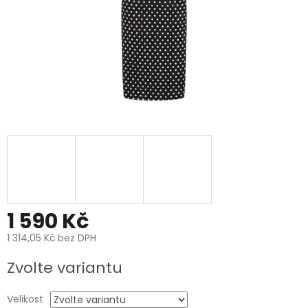
1 590 Kč
1 314,05 Kč bez DPH
Měrná
Zvolte variantu
cena:
Velikost