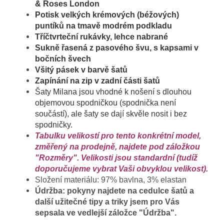
& Roses London
Potisk velkých krémových (béžových)
puntíků na tmavě modrém podkladu
Tříčtvrteční rukávky, lehce nabrané
Sukně řasená z pasového švu, s kapsami v
bočních švech
Všitý pásek v barvě šatů
Zapínání na zip v zadní části šatů
Šaty Milana jsou vhodné k nošení s dlouhou
objemovou spodničkou (spodnička není
součástí), ale šaty se dají skvěle nosit i bez
spodničky.
Tabulku velikostí pro tento konkrétní model,
změřený na prodejně, najdete pod záložkou
"Rozměry". Velikosti jsou standardní (tudíž
doporučujeme vybrat Vaši obvyklou velikost).
Složení materiálu: 97% bavlna, 3% elastan
Údržba: pokyny najdete na cedulce šatů a
další užitečné tipy a triky jsem pro Vás
sepsala ve vedlejší záložce "Údržba".