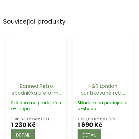
Související produkty
Banned Retro
H&R London
spodnička Lifeforms
puntíkované retro
Champagne dlouhá
šaty Mia
Skladem na prodejně a
Skladem na prodejně a
e-shopu
e-shopu
1 016,53 Kč bez DPH
1 396,69 Kč bez DPH
1 230 Kč
1 690 Kč
DETAIL
DETAIL