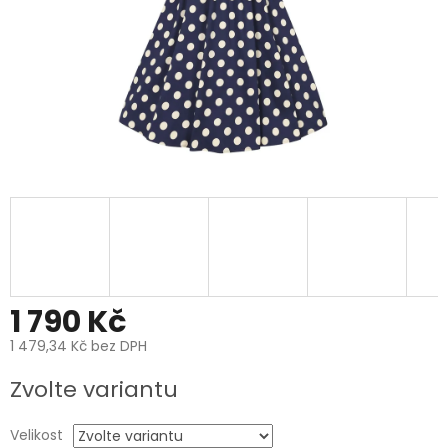
1 790 Kč
1 479,34 Kč bez DPH
Měrná
Zvolte variantu
cena:
Velikost