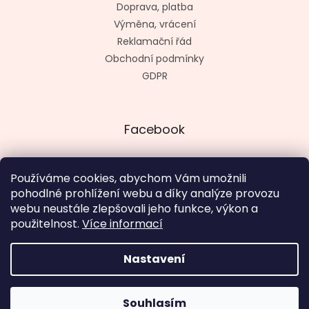
Doprava, platba
Výměna, vrácení
Reklamační řád
Obchodní podmínky
GDPR
Facebook
Používáme cookies, abychom Vám umožnili
pohodlné prohlížení webu a díky analýze provozu
Vytvořil kashop.cz
webu neustále zlepšovali jeho funkce, výkon a
použitelnost.
Více informací
Nastavení
Vytvořil Shoptet
V termínu 18. 8. - 4. 9. otevřeno út - pá 12 - 19 hod., so, ne a
Souhlasím
Copyright 2026
SugarBat.cz
. Všechna práva vyhrazena.