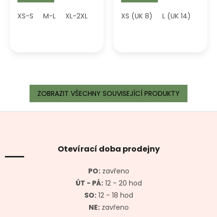
XS-S
M-L
XL-2XL
XS (UK 8)
L (UK 14)
XL (U
ZOBRAZIT VŠECHNY SOUVISEJÍCÍ PRODUKTY
Z
á
p
a
Otevírací doba prodejny
t
í
PO:
zavřeno
ÚT - PÁ:
12 - 20 hod
SO:
12 - 18 hod
NE:
zavřeno