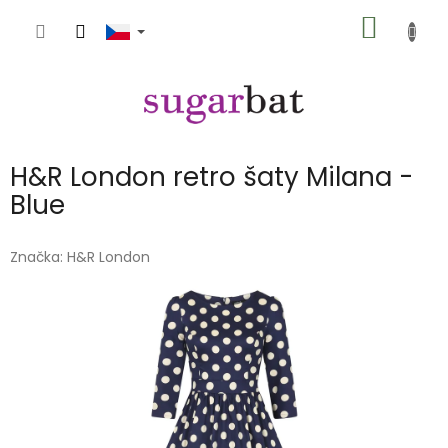
Přejít
NÁKUP
na
obsah
KOŠÍK
H&R London retro šaty Milana -
Blue
Značka:
H&R London