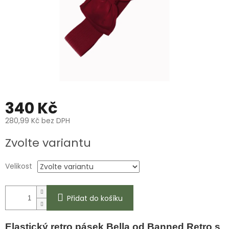
340 Kč
280,99 Kč bez DPH
Měrná
Zvolte variantu
cena:
Velikost
Přidat do košíku
Elastický retro pásek Bella od Banned Retro s