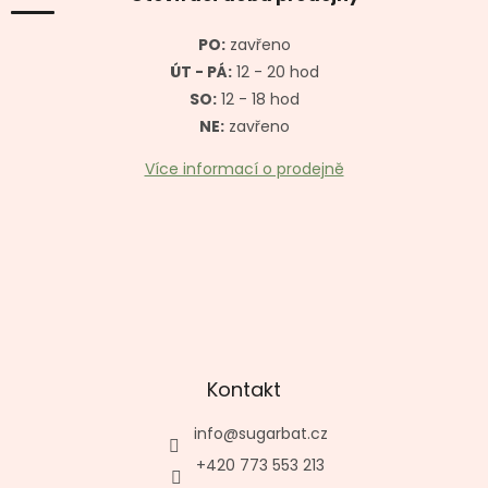
t
í
PO:
zavřeno
ÚT - PÁ:
12 - 20 hod
SO:
12 - 18 hod
NE:
zavřeno
Více informací o prodejně
Kontakt
info
@
sugarbat.cz
+420 773 553 213