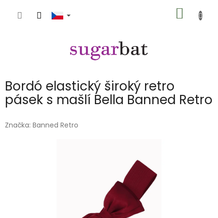
Přejít
NÁKUP
na
obsah
KOŠÍK
Bordó elastický široký retro
pásek s mašlí Bella Banned Retro
Značka:
Banned Retro