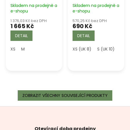
Skladem na prodejně a
Skladem na prodejně a
e-shopu
e-shopu
1 376,03 Kč bez DPH
570,25 Kč bez DPH
1 665 Kč
690 Kč
DETAIL
DETAIL
XS
M
XS (UK 8)
S (UK 10)
M (U
ZOBRAZIT VŠECHNY SOUVISEJÍCÍ PRODUKTY
Z
á
p
a
Otevírací doba prodejny