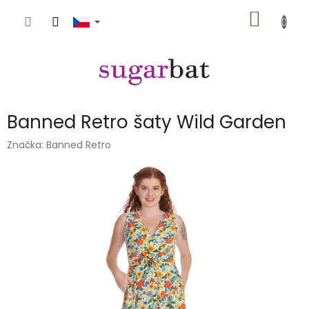
Přejít
NÁKUP
na
obsah
KOŠÍK
Banned Retro šaty Wild Garden
Značka:
Banned Retro