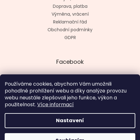
Doprava, platba
Výměna, vrácení
Reklamační řád
Obchodní podmínky
GDPR
Facebook
Používáme cookies, abychom Vám umožnili
pohodlné prohlížení webu a díky analýze provozu
Vytvořil kashop.cz
webu neustále zlepšovali jeho funkce, výkon a
použitelnost.
Více informací
Nastavení
Vytvořil Shoptet
V termínu 18. 8. - 4. 9. otevřeno út - pá 12 - 19 hod., so, ne a