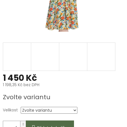
1 450 Kč
1 198,35 Kč bez DPH
Měrná
Zvolte variantu
cena:
Velikost