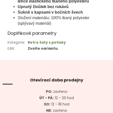
lehce elastického tkaného polyesteru
Upnutý živůtek bez rukávů
Sukně s kapsami v bočních švech
Složení materiálu: 100% tkaný polyester
(splývavý materiál)
Doplňkové parametry
Kategorie
:
Retro šaty s potisky
EAN
:
Zvolte variantu
Z
á
p
a
Otevírací doba prodejny
t
í
PO:
zavřeno
ÚT - PÁ:
12 - 20 hod
SO:
12 - 18 hod
NE:
zavřeno