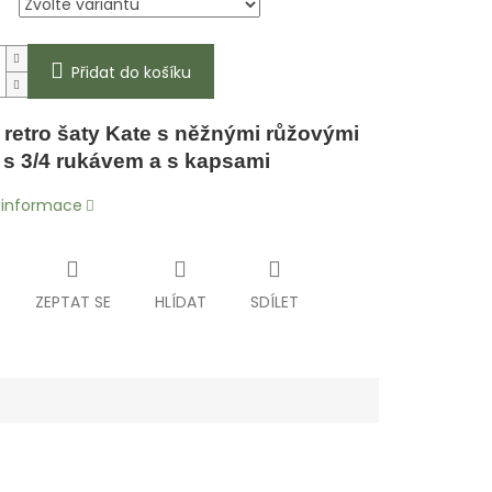
Přidat do košíku
 retro šaty Kate s něžnými růžovými
, s 3/4 rukávem a s kapsami
í informace
ZEPTAT SE
HLÍDAT
SDÍLET