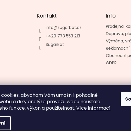
Kontakt
Info
Prodejna, ko
info
@
sugarbat.cz
Doprava, pl
+420 773 553 213
Výměna, vr
SugarBat
Reklamační 
Obchodní p
GDPR
 cookies, abychom Vám umožnili pohodlné
S
Vytvořil kashop.cz
 webu a díky analýze provozu webu neustále
jeho funkce, výkon a použitelnost.
Více informací
ní
hrazena.
no