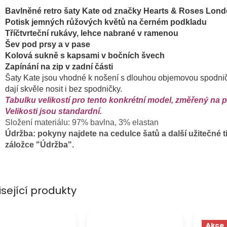
Bavlněné retro šaty Kate od značky Hearts & Roses Lon
Potisk jemných růžových květů na černém podkladu
Tříčtvrteční rukávy, lehce nabrané v ramenou
Šev pod prsy a v pase
Kolová sukně s kapsami v bočních švech
Zapínání na zip v zadní části
Šaty Kate jsou vhodné k nošení s dlouhou objemovou spodničk
dají skvěle nosit i bez spodničky.
Tabulku velikostí pro tento konkrétní model, změřený na 
Velikosti jsou standardní.
Složení materiálu: 97% bavlna, 3% elastan
Údržba: pokyny najdete na cedulce šatů a další užitečné ti
záložce "Údržba".
isející produkty
Akce