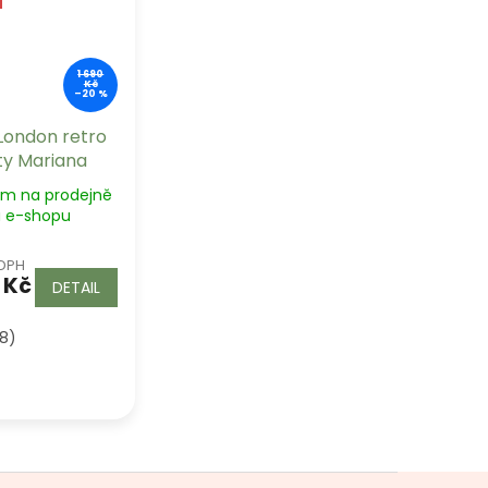
1 690
Kč
–20 %
London retro
ty Mariana
em na prodejně
a e-shopu
 DPH
 Kč
DETAIL
 8)