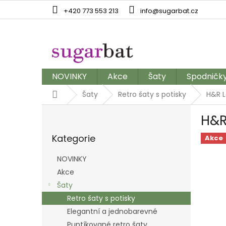
Přejít
+420 773 553 213
info@sugarbat.cz
na
obsah
NOVINKY
Akce
Šaty
Spodničk
Domů
Šaty
Retro šaty s potisky
H&R L
P
H&R
o
Přeskočit
s
Kategorie
kategorie
Akce
t
r
NOVINKY
a
Akce
n
Šaty
n
í
Retro šaty s potisky
p
Elegantní a jednobarevné
a
Puntíkované retro šaty