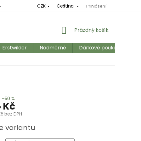
CZK
Čeština
NÍ
REKLAMAČNÍ ŘÁD
OBCHODNÍ PODMÍNKY
Přihlášení
GDPR
NÁKUPNÍ
Prázdný košík
KOŠÍK
Erstwilder
Nadměrné
Dárkové poukazy
Ka
–50 %
 Kč
Kč bez DPH
e variantu