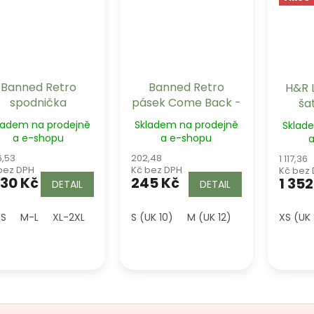
Banned Retro
Banned Retro
H&R 
spodnička
pásek Come Back -
ša
Lifeforms černá
černý
ladem na prodejně
Skladem na prodejně
Sklad
dlouhá
a e-shopu
a e-shopu
6,53
202,48
1 117,36
bez DPH
Kč bez DPH
Kč bez
230 Kč
245 Kč
1 352
DETAIL
DETAIL
-S
M-L
XL-2XL
4XL (UK 22)
S (UK 10)
5XL (UK 24)
M (UK 12)
L (UK 14)
XS (UK