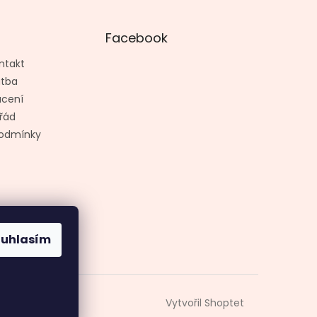
Facebook
ntakt
atba
ácení
řád
odmínky
ouhlasím
Vytvořil Shoptet