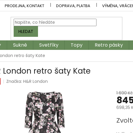
PRODEJNA, KONTAKT
DOPRAVA, PLATBA
VÝMĚNA, VRÁCE
HLEDAT
y
Sukně
Svetříky
Topy
Retro pásky
ondon retro šaty Kate
 London retro šaty Kate
Značka:
H&R London
1 690 Kč
845
698,35 
Měrná
Zvolt
cena: