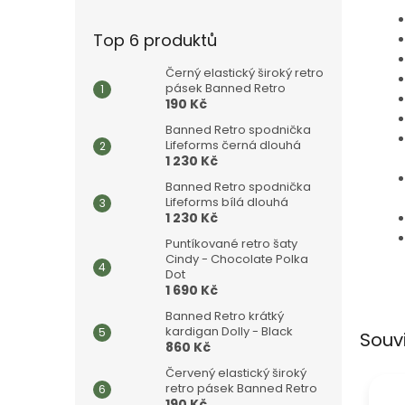
Top 6 produktů
Černý elastický široký retro
pásek Banned Retro
190 Kč
Banned Retro spodnička
Lifeforms černá dlouhá
1 230 Kč
Banned Retro spodnička
Lifeforms bílá dlouhá
1 230 Kč
Puntíkované retro šaty
Cindy - Chocolate Polka
Dot
1 690 Kč
Banned Retro krátký
kardigan Dolly - Black
Souv
860 Kč
Červený elastický široký
retro pásek Banned Retro
190 Kč