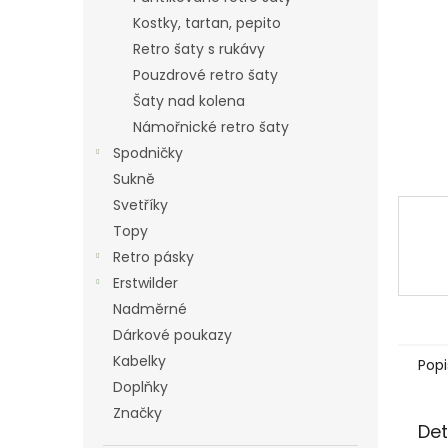
n
Kostky, tartan, pepito
e
Retro šaty s rukávy
l
Pouzdrové retro šaty
Šaty nad kolena
Námořnické retro šaty
Spodničky
Sukně
Svetříky
Topy
Retro pásky
Erstwilder
Nadměrné
Dárkové poukazy
Kabelky
Popi
Doplňky
Značky
Det