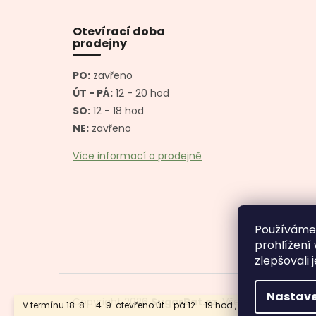
á
p
Otevírací doba
a
prodejny
t
í
PO:
zavřeno
ÚT - PÁ:
12 - 20 hod
SO:
12 - 18 hod
NE:
zavřeno
Více informací o prodejně
Používáme
prohlížení
zlepšovali 
Nastave
Copyright 2026
SugarBat.cz
. Všechna práva vy
V termínu 18. 8. - 4. 9. otevřeno út - pá 12 - 19 hod., so, ne a po zavře