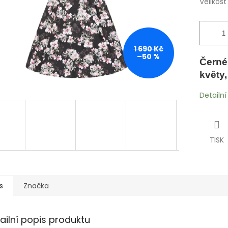
Velikost
1 690 Kč
–50 %
Černé
květy
Detailn
TISK
s
Značka
ailní popis produktu