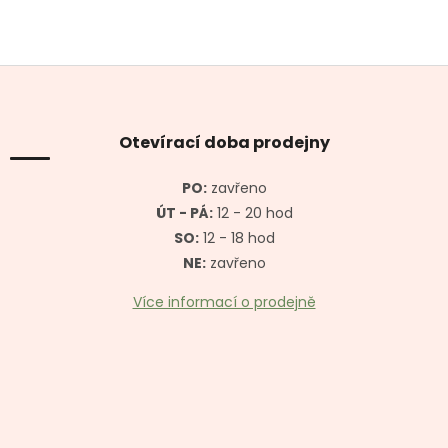
Z
á
p
a
Otevírací doba prodejny
t
í
PO:
zavřeno
ÚT - PÁ:
12 - 20 hod
SO:
12 - 18 hod
NE:
zavřeno
Více informací o prodejně