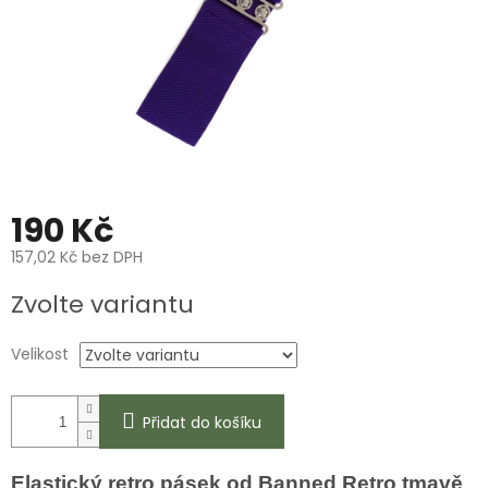
190 Kč
157,02 Kč bez DPH
Měrná
Zvolte variantu
cena:
Velikost
Přidat do košíku
Elastický retro pásek od Banned Retro tmavě