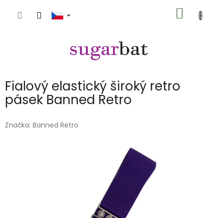
Přejít
NÁKUP
na
obsah
KOŠÍK
Fialový elastický široký retro
pásek Banned Retro
Značka:
Banned Retro