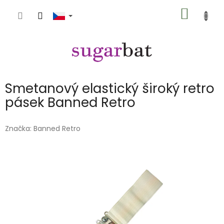
Přejít
NÁKUP
na
obsah
KOŠÍK
Smetanový elastický široký retro
pásek Banned Retro
Značka:
Banned Retro