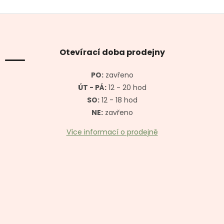
Z
á
p
a
Otevírací doba prodejny
t
í
PO:
zavřeno
ÚT - PÁ:
12 - 20 hod
SO:
12 - 18 hod
NE:
zavřeno
Více informací o prodejně