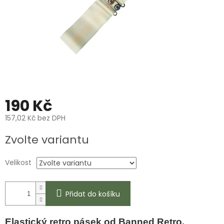
190 Kč
157,02 Kč bez DPH
Měrná
Zvolte variantu
cena:
Velikost
Přidat do košíku
Elastický retro pásek od Banned Retro,