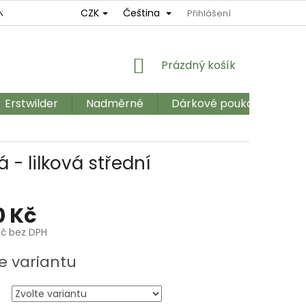
CZK
Čeština
NÍ
REKLAMAČNÍ ŘÁD
OBCHODNÍ PODMÍNKY
Přihlášení
GDPR
NÁKUPNÍ
Prázdný košík
KOŠÍK
Erstwilder
Nadměrné
Dárkové poukazy
Ka
 - lilková střední
0 Kč
Kč bez DPH
e variantu