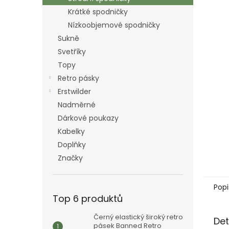
n
Krátké spodničky
e
Nízkoobjemové spodničky
l
Sukně
Svetříky
Topy
Retro pásky
Erstwilder
Nadměrné
Dárkové poukazy
Kabelky
Doplňky
Značky
Popi
Top 6 produktů
Černý elastický široký retro
Det
pásek Banned Retro