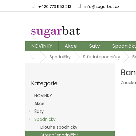
Přejít
+420 773 553 213
info@sugarbat.cz
na
obsah
NOVINKY
Akce
Šaty
Spodničk
Domů
Spodničky
Střední spodničky
B
P
Ban
o
Přeskočit
s
Kategorie
Značka
kategorie
t
r
NOVINKY
a
Akce
n
Šaty
n
í
Spodničky
p
Dlouhé spodničky
a
Střední spodničky