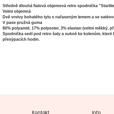
Středně dlouhá fialová objemová retro spodnička "Starli
Velmi objemná
D
vě vrstvy bohatého tylu s n
ařaseným lemem
a se satén
V pase pružná guma
80% polyamid, 17% polyester, 3% elastan (velmi měkký, p
Spodnička sedí pod retro šaty a sukně ke kolenům, které 
přesýpacích hodin.
Kontakt
Info