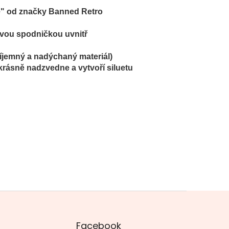
te" od značky Banned Retro
ovou spodničkou uvnitř
říjemný a nadýchaný materiál)
krásně nadzvedne a vytvoří siluetu
Facebook