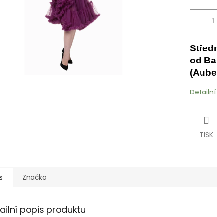
Střed
od Ba
(Aube
Detailn
TISK
s
Značka
ailní popis produktu