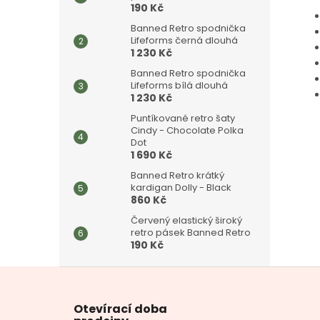
190 Kč
Banned Retro spodnička
Lifeforms černá dlouhá
1 230 Kč
Banned Retro spodnička
Lifeforms bílá dlouhá
1 230 Kč
Puntíkované retro šaty
Cindy - Chocolate Polka
Dot
1 690 Kč
Banned Retro krátký
kardigan Dolly - Black
860 Kč
Červený elastický široký
retro pásek Banned Retro
190 Kč
Z
á
p
Otevírací doba