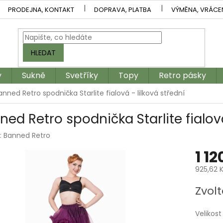
PRODEJNA, KONTAKT
DOPRAVA, PLATBA
VÝMĚNA, VRÁCE
HLEDAT
y
Sukně
Svetříky
Topy
Retro pásky
anned Retro spodnička Starlite fialová - lilková střední
ned Retro spodnička Starlite fialová
:
Banned Retro
1 12
925,62 
Měrná
Zvolt
cena:
Velikost