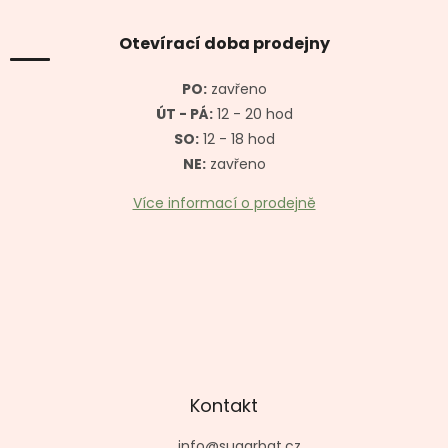
p
a
Otevírací doba prodejny
t
í
PO:
zavřeno
ÚT - PÁ:
12 - 20 hod
SO:
12 - 18 hod
NE:
zavřeno
Více informací o prodejně
Kontakt
info
@
sugarbat.cz