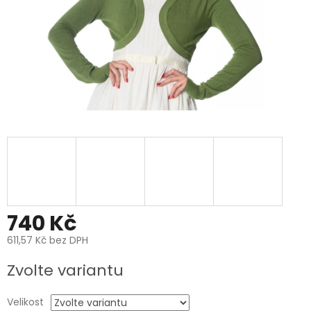
740 Kč
611,57 Kč bez DPH
Měrná
Zvolte variantu
cena:
Velikost