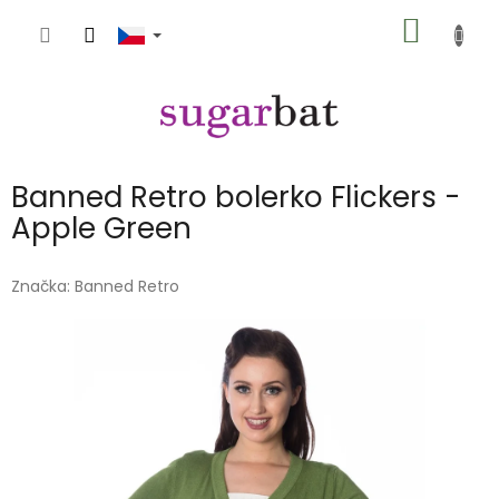
Přejít
NÁKUP
na
obsah
KOŠÍK
Banned Retro bolerko Flickers -
Apple Green
Značka:
Banned Retro