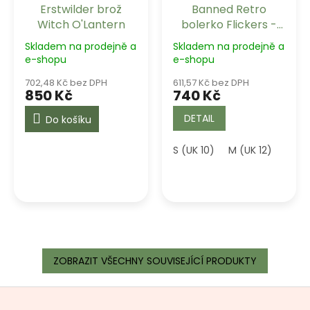
Erstwilder brož
Banned Retro
Witch O'Lantern
bolerko Flickers -
Black
Skladem na prodejně a
Skladem na prodejně a
e-shopu
e-shopu
702,48 Kč bez DPH
611,57 Kč bez DPH
850 Kč
740 Kč
DETAIL
Do košíku
S (UK 10)
M (UK 12)
L (UK
ZOBRAZIT VŠECHNY SOUVISEJÍCÍ PRODUKTY
Z
á