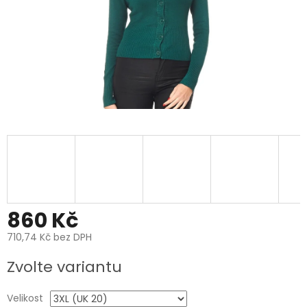
860 Kč
710,74 Kč bez DPH
Měrná
Zvolte variantu
cena:
Velikost