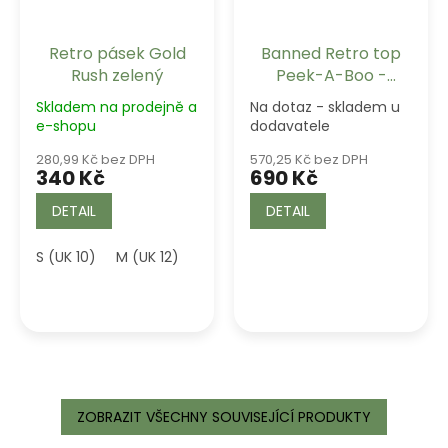
Retro pásek Gold
Banned Retro top
Rush zelený
Peek-A-Boo -
Green
Skladem na prodejně a
Na dotaz - skladem u
e-shopu
dodavatele
280,99 Kč bez DPH
570,25 Kč bez DPH
340 Kč
690 Kč
DETAIL
DETAIL
S (UK 10)
M (UK 12)
L (UK 14)
ZOBRAZIT VŠECHNY SOUVISEJÍCÍ PRODUKTY