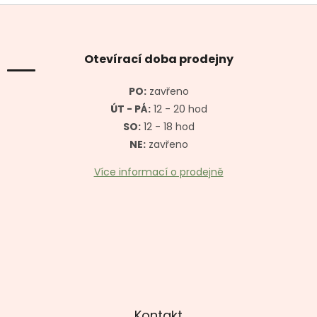
Z
á
p
a
Otevírací doba prodejny
t
í
PO:
zavřeno
ÚT - PÁ:
12 - 20 hod
SO:
12 - 18 hod
NE:
zavřeno
Více informací o prodejně
Kontakt