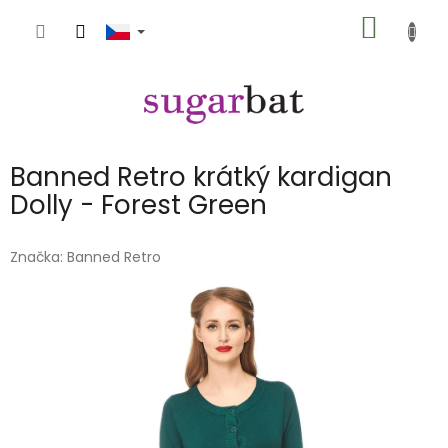
Přejít
NÁKUP
na
obsah
KOŠÍK
Banned Retro krátký kardigan
Dolly - Forest Green
Značka:
Banned Retro