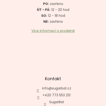
í
PO:
zavřeno
ÚT - PÁ:
12 - 20 hod
SO:
12 - 18 hod
NE:
zavřeno
Více informací o prodejně
Kontakt
info
@
sugarbat.cz
+420 773 553 213
SugarBat