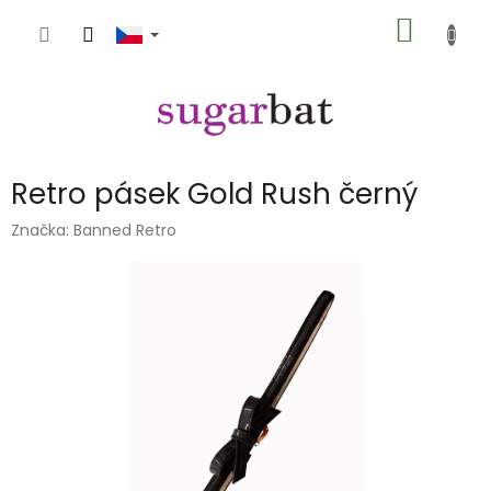
Přejít
NÁKUP
na
obsah
KOŠÍK
Retro pásek Gold Rush černý
Značka:
Banned Retro