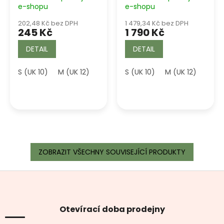
e-shopu
e-shopu
202,48 Kč bez DPH
1 479,34 Kč bez DPH
245 Kč
1 790 Kč
DETAIL
DETAIL
S (UK 10)
M (UK 12)
L (UK 14)
S (UK 10)
M (UK 12)
L (UK
ZOBRAZIT VŠECHNY SOUVISEJÍCÍ PRODUKTY
Z
á
p
a
Otevírací doba prodejny
t