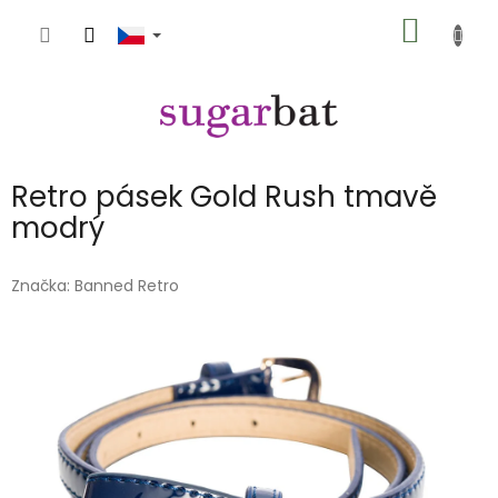
Přejít
NÁKUP
na
obsah
KOŠÍK
Retro pásek Gold Rush tmavě
modrý
Značka:
Banned Retro