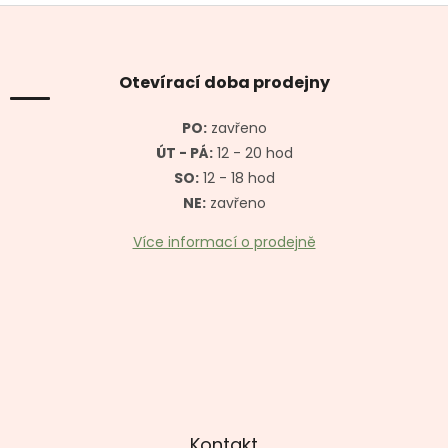
Z
á
p
a
Otevírací doba prodejny
t
í
PO:
zavřeno
ÚT - PÁ:
12 - 20 hod
SO:
12 - 18 hod
NE:
zavřeno
Více informací o prodejně
Kontakt