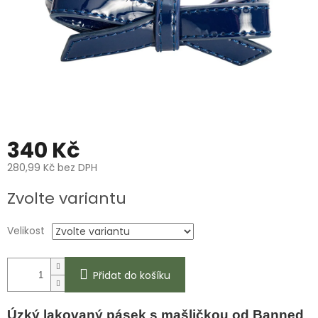
340 Kč
280,99 Kč bez DPH
Měrná
Zvolte variantu
cena:
Velikost
Přidat do košíku
Úzký lakovaný pásek s mašličkou od Banned