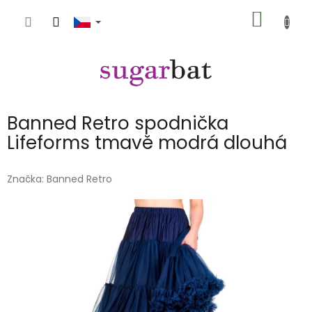
Přejít
NÁKUP
na
obsah
KOŠÍK
Banned Retro spodnička
Lifeforms tmavě modrá dlouhá
Značka:
Banned Retro