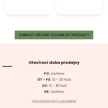
ZOBRAZIT VŠECHNY SOUVISEJÍCÍ PRODUKTY
Z
á
p
a
Otevírací doba prodejny
t
í
PO:
zavřeno
ÚT - PÁ:
12 - 20 hod
SO:
12 - 18 hod
NE:
zavřeno
Více informací o prodejně