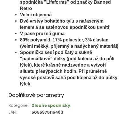
spodnička "Lifeforms" od značky Banned
Retro
Velmi objemná
D
vě vrstvy bohatého tylu s n
ařaseným
lemem
a se saténovou spodničkou uvnitř
V pase pružná guma
80% polyamid, 17% polyester, 3% elastan
(velmi měkký, příjemný a nadýchaný materiál)
Spodnička sedí pod šaty a sukně
"padesátkové" délky (pod kolena až do půli
lýtek), které krásně nadzvedne a vytvoří
siluetu přesýpacích hodin. Při průměrně
vysoké postavě sahá pod kolena až do půlky
lýtek.
Doplňkové parametry
Kategorie
:
Dlouhé spodničky
EAN
:
5055975115483