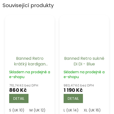
Související produkty
Banned Retro
Banned Retro sukně
krátký kardigan
Di Di - Blue
Dolly - Blue
Skladem na prodejně a
Skladem na prodejně a
e-shopu
e-shopu
710,74 Kč bez DPH
983,47 Kč bez DPH
860 Kč
1 190 Kč
DETAIL
DETAIL
S (UK 10)
M (UK 12)
L (UK 14)
L (UK 14)
XL (UK 16)
XL (UK 16)
3XL 