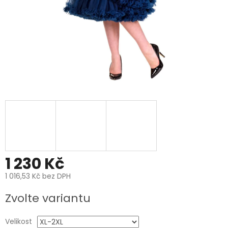
1 230 Kč
1 016,53 Kč bez DPH
Měrná
Zvolte variantu
cena:
Velikost