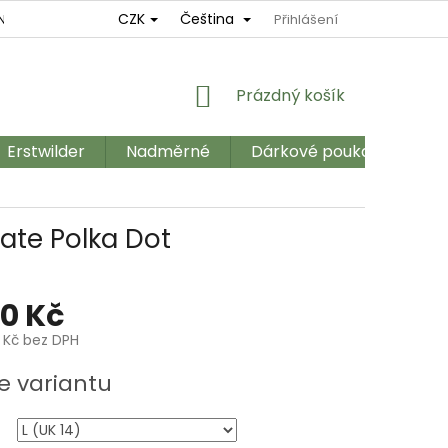
CZK
Čeština
NÍ
REKLAMAČNÍ ŘÁD
OBCHODNÍ PODMÍNKY
Přihlášení
GDPR
NÁKUPNÍ
Prázdný košík
KOŠÍK
Erstwilder
Nadměrné
Dárkové poukazy
Ka
ate Polka Dot
90 Kč
9 Kč bez DPH
e variantu