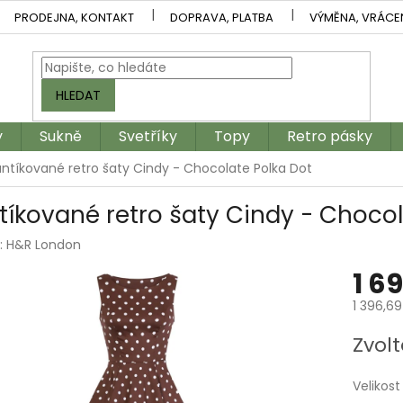
PRODEJNA, KONTAKT
DOPRAVA, PLATBA
VÝMĚNA, VRÁCE
HLEDAT
y
Sukně
Svetříky
Topy
Retro pásky
ntíkované retro šaty Cindy - Chocolate Polka Dot
tíkované retro šaty Cindy - Chocol
:
H&R London
1 6
1 396,6
Měrná
Zvolt
cena:
Velikost