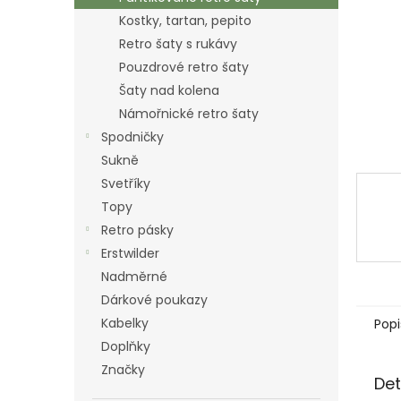
n
Kostky, tartan, pepito
e
Retro šaty s rukávy
l
Pouzdrové retro šaty
Šaty nad kolena
Námořnické retro šaty
Spodničky
Sukně
Svetříky
Topy
Retro pásky
Erstwilder
Nadměrné
Dárkové poukazy
Kabelky
Popi
Doplňky
Značky
Det