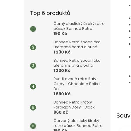
Top 6 produktů
Černý elastický široký retro
pásek Banned Retro
190 Kč
Banned Retro spodnička
Lifeforms černá dlouhá
1 230 Kč
Banned Retro spodnička
Lifeforms bílá dlouhá
1 230 Kč
Puntíkované retro šaty
Cindy - Chocolate Polka
Dot
1 690 Kč
Banned Retro krátký
kardigan Dolly - Black
860 Kč
Souv
Červený elastický široký
retro pásek Banned Retro
190 Kč