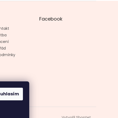
Facebook
ntakt
atba
ácení
řád
odmínky
ouhlasím
Vytvořil Shoptet