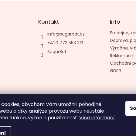
Kontakt
Info
Prodejna, ko
info
@
sugarbat.cz
Doprava, pl
+420 773 553 213
Výměna, vr
SugarBat
Reklamační 
Obchodní p
GDPR
 cookies, abychom Vám umožnili pohodlné
S
Vytvořil kashop.cz
 webu a díky analýze provozu webu neustále
jeho funkce, výkon a použitelnost.
Více informací
ní
hrazena.