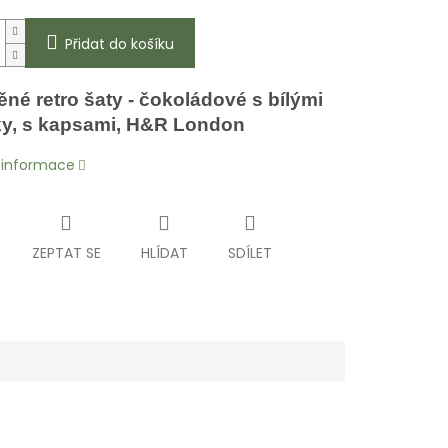
Přidat do košíku
né retro šaty - čokoládové s bílými
ky, s kapsami, H&R London
í informace
ZEPTAT SE
HLÍDAT
SDÍLET