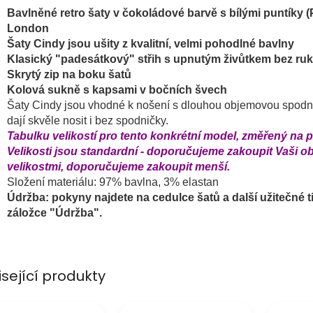
Bavlněné retro šaty v čokoládové barvě s bílými puntíky
London
Šaty Cindy jsou ušity z kvalitní, velmi pohodlné bavlny
Klasický "padesátkový" střih s upnutým živůtkem bez ru
Skrytý zip na boku šatů
Kolová sukně s kapsami v bočních švech
Šaty Cindy jsou vhodné k nošení s dlouhou objemovou spodnič
dají skvěle nosit i bez spodničky.
Tabulku velikostí pro tento konkrétní model, změřený na 
Velikosti jsou standardní - doporučujeme zakoupit Vaši ob
velikostmi, doporučujeme zakoupit menší.
Složení materiálu: 97% bavlna, 3% elastan
Údržba: pokyny najdete na cedulce šatů a další užitečné ti
záložce "Údržba".
isející produkty