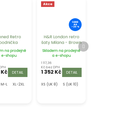
Akce
1 690
Kč
–20 %
nned Retro
H&R London retro
podnička
šaty Milana - Brown
Další
eforms bílá
produkt
em na prodejně
Skladem na prodejně
dlouhá
 e-shopu
a e-shopu
1 117,36
 DPH
Kč bez DPH
 Kč
1 352 Kč
DETAIL
DETAIL
 (UK 16)
M-L
XL-2XL
3XL (UK 20)
XS (UK 8)
4XL (UK 22)
S (UK 10)
5XL (UK 24)
M (UK 12)
L (UK 