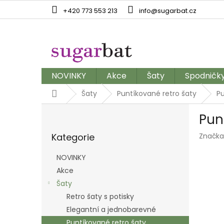
Přejít
+420 773 553 213
info@sugarbat.cz
na
obsah
NOVINKY
Akce
Šaty
Spodničk
Domů
Šaty
Puntíkované retro šaty
Pu
P
Pun
o
Přeskočit
s
Kategorie
Značka
kategorie
t
r
NOVINKY
a
Akce
n
Šaty
n
í
Retro šaty s potisky
p
Elegantní a jednobarevné
a
Puntíkované retro šaty