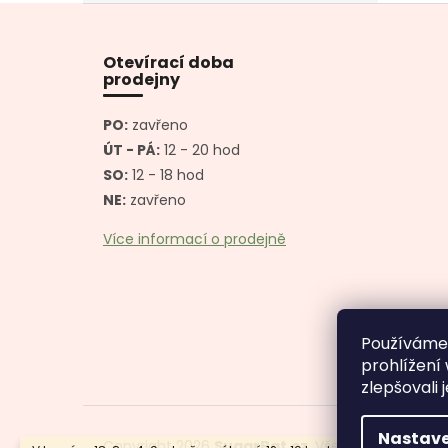
Z
á
p
Otevírací doba
a
prodejny
t
í
PO:
zavřeno
ÚT - PÁ:
12 - 20 hod
SO:
12 - 18 hod
NE:
zavřeno
Více informací o prodejně
Používáme
prohlížení
zlepšovali 
Nastave
Copyright 2026
SugarBat.cz
. Všechna práva vy