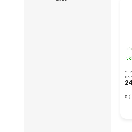
pá
Sk
202
Kč 
24
S (