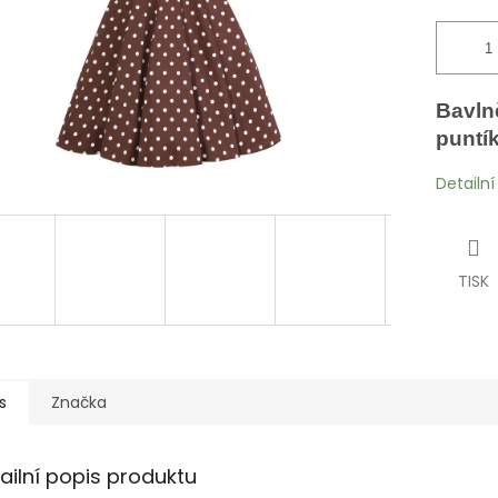
Bavlně
puntí
Detailn
TISK
s
Značka
ailní popis produktu