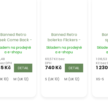
Banned Retro
Banned Retro
Ba
sek Come Back -
bolerko Flickers -
s
bílý
White
Lif
ladem na prodejně
Skladem na prodejně
Sklad
a e-shopu
a e-shopu
a
,48
611,57 Kč bez
1 016,53
bez DPH
DPH
Kč bez
5 Kč
740 Kč
1 230
DETAIL
DETAIL
UK 10)
M (UK 12)
L (UK 14)
S (UK 10)
M (UK 12)
L (UK 14)
XS-S
XL