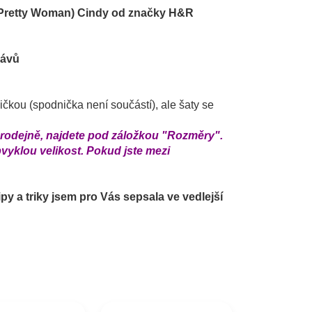
 (Pretty Woman) Cindy
od značky H&R
kávů
kou (spodnička není součástí), ale šaty se
prodejně, najdete pod záložkou "Rozměry".
vyklou velikost. Pokud jste mezi
py a triky jsem pro Vás sepsala ve vedlejší