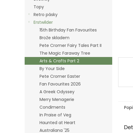
n
Topy
e
Retro pásky
l
Erstwilder
15th Birthday Fan Favourites
Brože skladem
Pete Cromer Fairy Tales Part II
The Magic Faraway Tree
Arts & Crafts Part 2
By Your Side
Pete Cromer Easter
Fan Favourites 2026
A Greek Odyssey
Merry Menagerie
Condiments
Popi
In Praise of Veg
Haunted at Heart
Det
Australiana '25