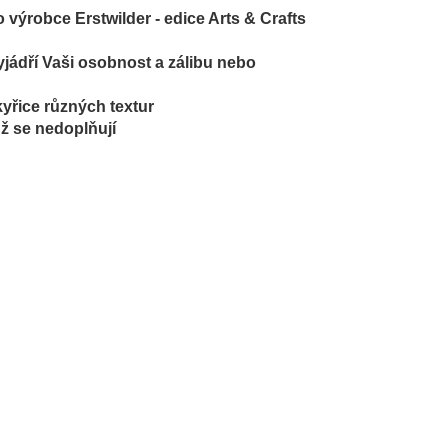
výrobce Erstwilder - edice Arts & Crafts
yjádří Vaši osobnost a zálibu nebo
yřice různých textur
už se nedoplňují