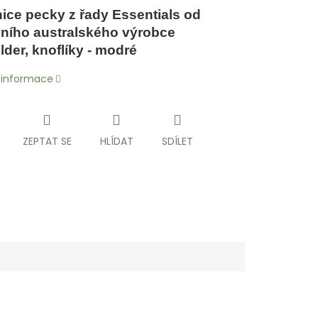
ice pecky z řady Essentials od
vního australského výrobce
lder, knoflíky - modré
í informace
ZEPTAT SE
HLÍDAT
SDÍLET