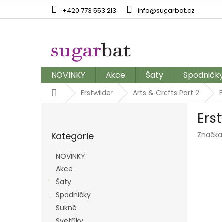
Přejít
+420 773 553 213
info@sugarbat.cz
na
obsah
NOVINKY
Akce
Šaty
Spodničk
Domů
Erstwilder
Arts & Crafts Part 2
P
Ers
o
Přeskočit
s
Kategorie
Značka
kategorie
t
r
NOVINKY
a
Akce
n
Šaty
n
í
Spodničky
p
Sukně
a
Svetříky