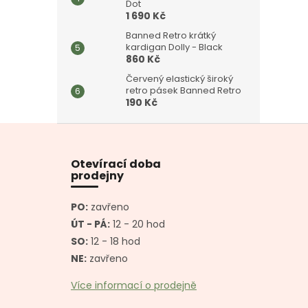
Dot
1 690 Kč
Banned Retro krátký
kardigan Dolly - Black
860 Kč
Červený elastický široký
retro pásek Banned Retro
190 Kč
Z
á
p
Otevírací doba
a
prodejny
t
í
PO:
zavřeno
ÚT - PÁ:
12 - 20 hod
SO:
12 - 18 hod
NE:
zavřeno
Více informací o prodejně