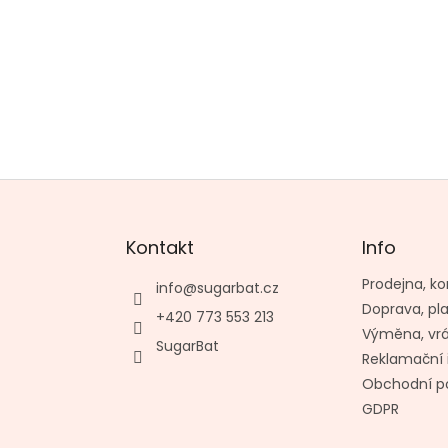
Kontakt
Info
Prodejna, ko
info
@
sugarbat.cz
Doprava, pl
+420 773 553 213
Výměna, vr
SugarBat
Reklamační 
Obchodní p
GDPR