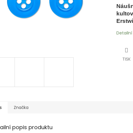
Náušn
kulto
Erstwi
Detailn
TISK
s
Značka
ailní popis produktu