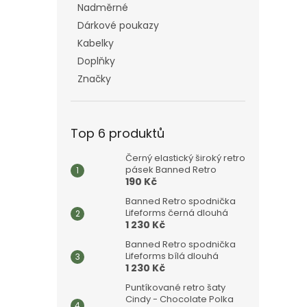
Nadměrné
Dárkové poukazy
Kabelky
Doplňky
Značky
Top 6 produktů
Černý elastický široký retro
pásek Banned Retro
190 Kč
Banned Retro spodnička
Lifeforms černá dlouhá
1 230 Kč
Banned Retro spodnička
Lifeforms bílá dlouhá
1 230 Kč
Puntíkované retro šaty
Cindy - Chocolate Polka