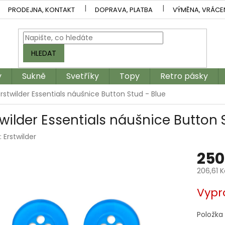
PRODEJNA, KONTAKT
DOPRAVA, PLATBA
VÝMĚNA, VRÁCE
HLEDAT
y
Sukně
Svetříky
Topy
Retro pásky
Erstwilder Essentials náušnice Button Stud - Blue
twilder Essentials náušnice Button 
:
Erstwilder
250
206,61 
Měrná
Vypr
cena:
Položka