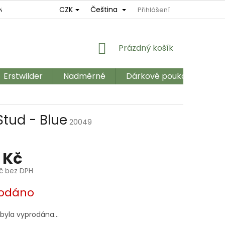
CZK
Čeština
NÍ
REKLAMAČNÍ ŘÁD
OBCHODNÍ PODMÍNKY
Přihlášení
GDPR
NÁKUPNÍ
Prázdný košík
KOŠÍK
Erstwilder
Nadměrné
Dárkové poukazy
Ka
Stud - Blue
20049
 Kč
Kč bez DPH
odáno
 byla vyprodána…