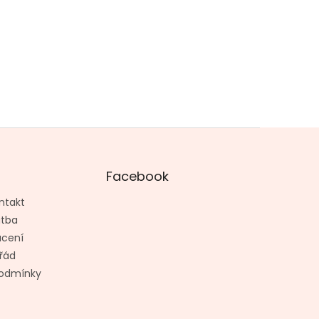
Facebook
ntakt
atba
ácení
řád
odmínky