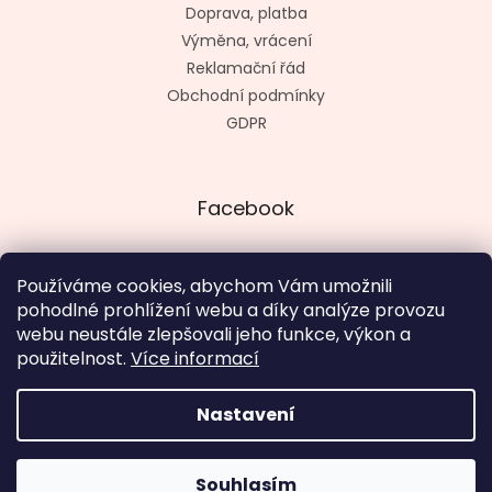
Doprava, platba
Výměna, vrácení
Reklamační řád
Obchodní podmínky
GDPR
Facebook
Používáme cookies, abychom Vám umožnili
pohodlné prohlížení webu a díky analýze provozu
Vytvořil kashop.cz
webu neustále zlepšovali jeho funkce, výkon a
použitelnost.
Více informací
Nastavení
Vytvořil Shoptet
V termínu 18. 8. - 4. 9. otevřeno út - pá 12 - 19 hod., so, ne a
Souhlasím
Copyright 2026
SugarBat.cz
. Všechna práva vyhrazena.