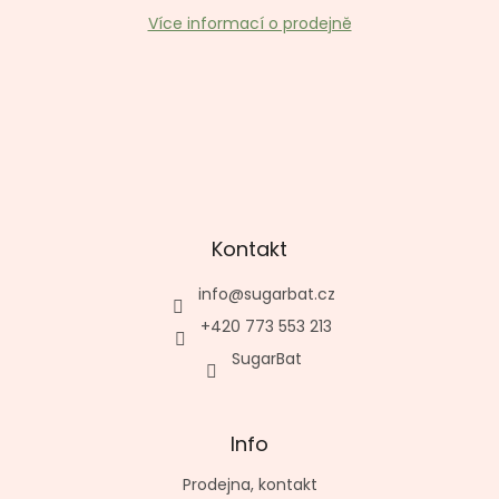
v
ý
Více informací o prodejně
p
i
s
u
Kontakt
info
@
sugarbat.cz
+420 773 553 213
SugarBat
Info
Prodejna, kontakt