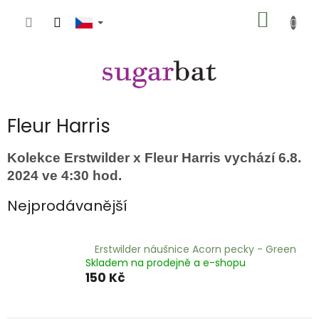
Přejít
NÁKUP
na
obsah
KOŠÍK
Fleur Harris
Kolekce Erstwilder x Fleur Harris vychází 6.8.
2024 ve 4:30 hod.
Nejprodávanější
Erstwilder náušnice Acorn pecky - Green
Skladem na prodejně a e-shopu
150 Kč