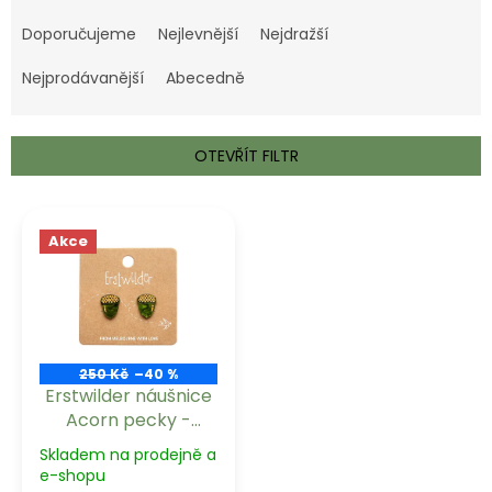
Ř
a
Doporučujeme
Nejlevnější
Nejdražší
z
e
Nejprodávanější
Abecedně
n
í
p
OTEVŘÍT FILTR
r
o
V
d
ý
Akce
u
p
k
i
t
s
ů
p
r
o
250 Kč
–40 %
Erstwilder náušnice
d
Acorn pecky -
u
Green
k
Skladem na prodejně a
t
e-shopu