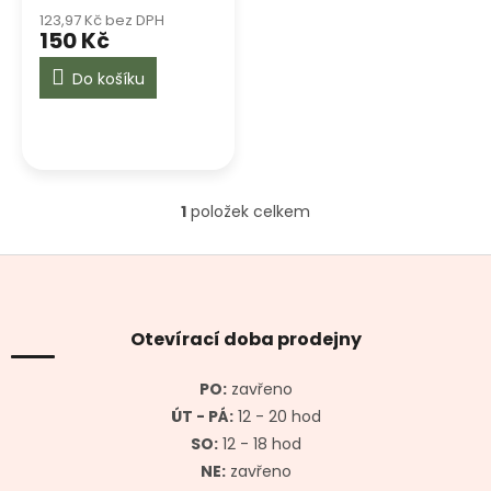
ů
123,97 Kč bez DPH
150 Kč
Do košíku
1
položek celkem
O
v
l
Z
á
á
d
p
a
a
Otevírací doba prodejny
c
t
í
í
p
PO:
zavřeno
r
ÚT - PÁ:
12 - 20 hod
v
SO:
12 - 18 hod
k
y
NE:
zavřeno