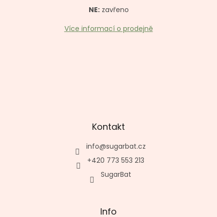
k
y
NE:
zavřeno
v
ý
Více informací o prodejně
p
i
s
u
Kontakt
info
@
sugarbat.cz
+420 773 553 213
SugarBat
Info