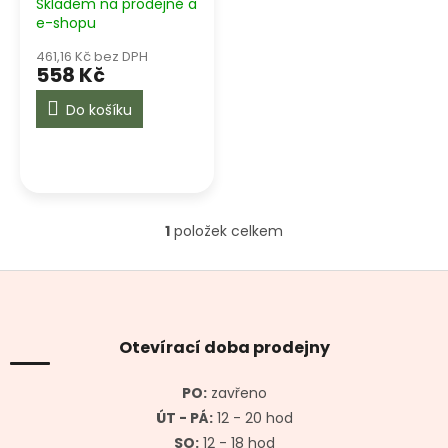
Skladem na prodejně a
t
e-shopu
ů
461,16 Kč bez DPH
558 Kč
Do košíku
1
položek celkem
O
v
l
Z
á
á
d
p
a
a
Otevírací doba prodejny
c
t
í
í
p
PO:
zavřeno
r
ÚT - PÁ:
12 - 20 hod
v
SO:
12 - 18 hod