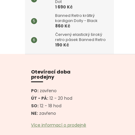
Dot
1 690 Kč
Banned Retro krátký
kardigan Dolly - Black
860 Kč
Červený elastický široký
retro pásek Banned Retro
190 Kč
Z
á
p
Otevírací doba
a
prodejny
t
í
PO:
zavřeno
ÚT - PÁ:
12 - 20 hod
SO:
12 - 18 hod
NE:
zavřeno
Více informací o prodejně