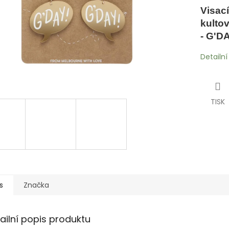
Visací
kulto
- G'DA
Detailn
TISK
s
Značka
ailní popis produktu