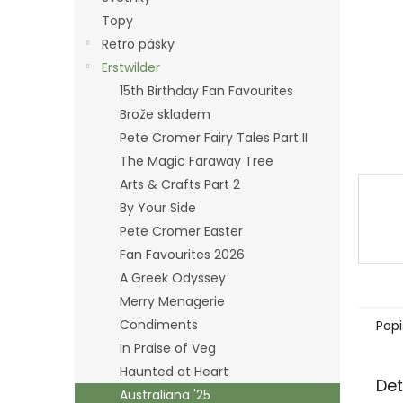
n
Topy
e
Retro pásky
l
Erstwilder
15th Birthday Fan Favourites
Brože skladem
Pete Cromer Fairy Tales Part II
The Magic Faraway Tree
Arts & Crafts Part 2
By Your Side
Pete Cromer Easter
Fan Favourites 2026
A Greek Odyssey
Merry Menagerie
Condiments
Popi
In Praise of Veg
Haunted at Heart
Det
Australiana '25