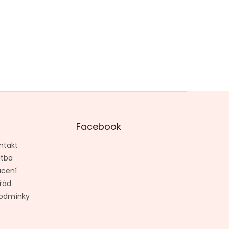
Facebook
ntakt
atba
ácení
řád
odmínky