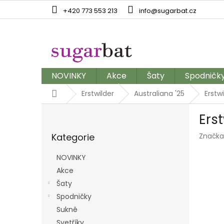
Přejít
+420 773 553 213
info@sugarbat.cz
na
obsah
NOVINKY
Akce
Šaty
Spodničk
Domů
Erstwilder
Australiana '25
Erstw
P
Ers
o
Přeskočit
s
Kategorie
Značka
kategorie
t
r
NOVINKY
a
Akce
n
Šaty
n
í
Spodničky
p
Sukně
a
Svetříky