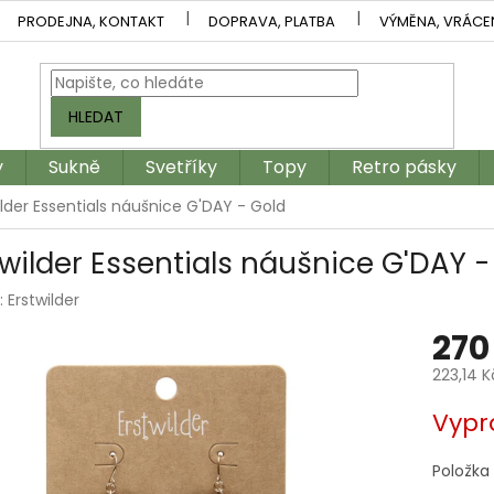
PRODEJNA, KONTAKT
DOPRAVA, PLATBA
VÝMĚNA, VRÁCE
HLEDAT
y
Sukně
Svetříky
Topy
Retro pásky
ilder Essentials náušnice G'DAY - Gold
twilder Essentials náušnice G'DAY -
:
Erstwilder
270
223,14 
Měrná
Vypr
cena:
Položka