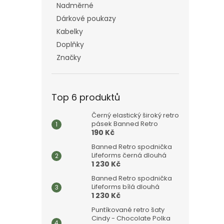
Nadměrné
Dárkové poukazy
Kabelky
Doplňky
Značky
Top 6 produktů
Černý elastický široký retro
pásek Banned Retro
190 Kč
Banned Retro spodnička
Lifeforms černá dlouhá
1 230 Kč
Banned Retro spodnička
Lifeforms bílá dlouhá
1 230 Kč
Puntíkované retro šaty
Cindy - Chocolate Polka