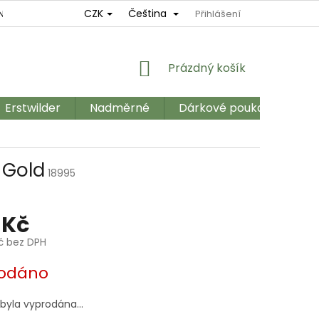
CZK
Čeština
NÍ
REKLAMAČNÍ ŘÁD
OBCHODNÍ PODMÍNKY
Přihlášení
GDPR
NÁKUPNÍ
Prázdný košík
KOŠÍK
Erstwilder
Nadměrné
Dárkové poukazy
Ka
 Gold
18995
 Kč
Kč bez DPH
odáno
 byla vyprodána…