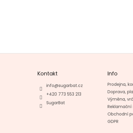
Kontakt
Info
Prodejna, ko
info
@
sugarbat.cz
Doprava, pl
+420 773 553 213
Výměna, vr
SugarBat
Reklamační 
Obchodní p
GDPR