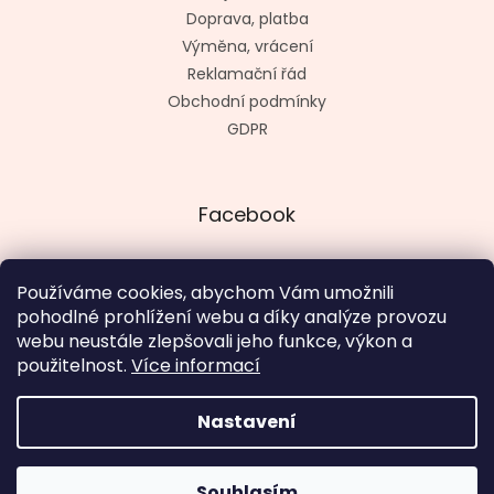
Doprava, platba
Výměna, vrácení
Reklamační řád
Obchodní podmínky
GDPR
Facebook
Používáme cookies, abychom Vám umožnili
pohodlné prohlížení webu a díky analýze provozu
Vytvořil kashop.cz
webu neustále zlepšovali jeho funkce, výkon a
použitelnost.
Více informací
Nastavení
Vytvořil Shoptet
V termínu 18. 8. - 4. 9. otevřeno út - pá 12 - 19 hod., so, ne a
Souhlasím