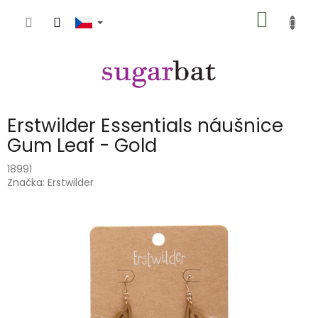
Přejít
NÁKUP
na
obsah
KOŠÍK
Erstwilder Essentials náušnice
Gum Leaf - Gold
18991
Značka:
Erstwilder