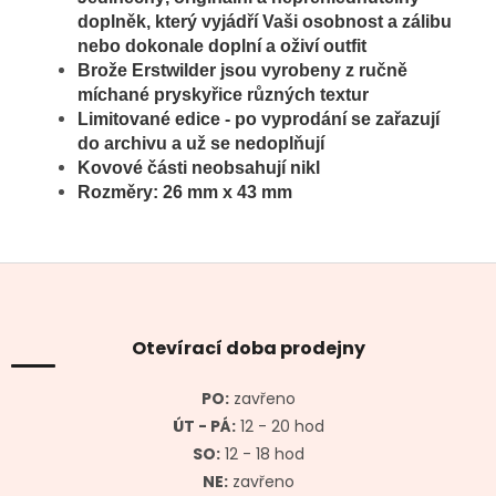
doplněk, který vyjádří Vaši osobnost a zálibu
nebo dokonale doplní a oživí outfit
Brože
Erstwilder jsou vyrobeny z ručně
míchané pryskyřice různých textur
Limitované edice - po vyprodání se zařazují
do archivu a už se nedoplňují
Kovové části neobsahují nikl
Rozměry:
26 mm x 43 mm
Z
á
p
a
Otevírací doba prodejny
t
í
PO:
zavřeno
ÚT - PÁ:
12 - 20 hod
SO:
12 - 18 hod
NE:
zavřeno