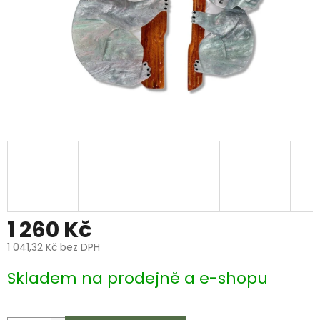
1 260 Kč
1 041,32 Kč bez DPH
Měrná
Skladem na prodejně a e-shopu
cena: