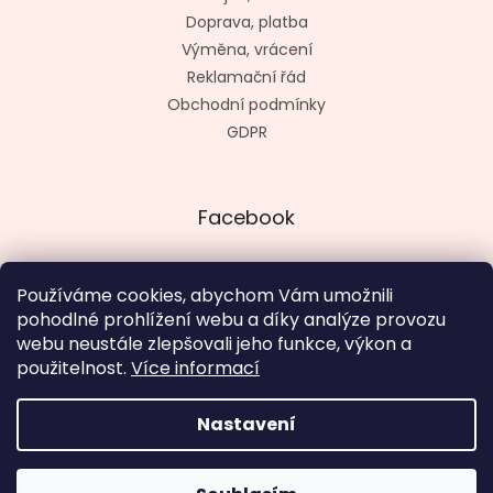
Doprava, platba
Výměna, vrácení
Reklamační řád
Obchodní podmínky
GDPR
Facebook
Používáme cookies, abychom Vám umožnili
pohodlné prohlížení webu a díky analýze provozu
Vytvořil kashop.cz
webu neustále zlepšovali jeho funkce, výkon a
použitelnost.
Více informací
Nastavení
Vytvořil Shoptet
V termínu 18. 8. - 4. 9. otevřeno út - pá 12 - 19 hod., so, ne a