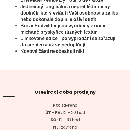
Erstwilder - edice By Your Side 4/2026
Jedinečný, originální a nepřehlédnutelný
doplněk, který vyjádří Vaši osobnost a zálibu
nebo dokonale doplní a oživí outfit
Brože
Erstwilder jsou vyrobeny z ručně
míchané pryskyřice různých textur
Limitované edice - po vyprodání se zařazují
do archivu a už se nedoplňují
Kovové části neobsahují nikl
Z
á
p
a
Otevírací doba prodejny
t
í
PO:
zavřeno
ÚT - PÁ:
12 - 20 hod
SO:
12 - 18 hod
NE:
zavřeno