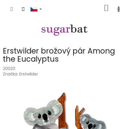
Přejít
NÁKUP
na
obsah
KOŠÍK
Erstwilder brožový pár Among
the Eucalyptus
20020
Značka:
Erstwilder