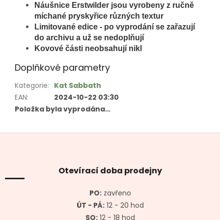
Náušnice
Erstwilder jsou vyrobeny z ručně
míchané pryskyřice různých textur
Limitované edice - po vyprodání se zařazují
do archivu a už se nedoplňují
Kovové části neobsahují nikl
Doplňkové parametry
Kategorie
:
Kat Sabbath
EAN
:
2024-10-22 03:30
Položka byla vyprodána…
Z
á
p
a
Otevírací doba prodejny
t
í
PO:
zavřeno
ÚT - PÁ:
12 - 20 hod
SO:
12 - 18 hod