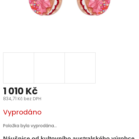
1 010 Kč
834,71 Kč bez DPH
Měrná
Vyprodáno
cena:
Položka byla vyprodána…
Náušnice od kultovního australského výrobce