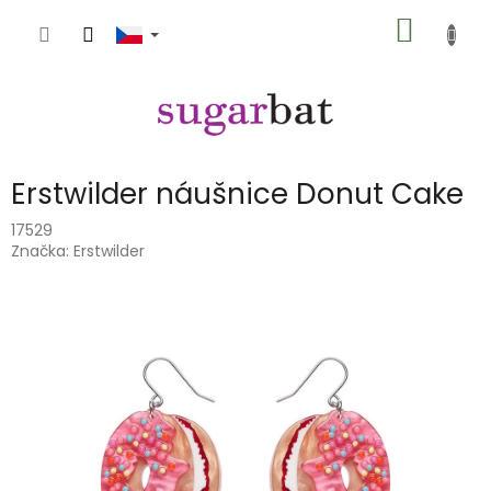
Přejít
NÁKUP
na
obsah
KOŠÍK
Erstwilder náušnice Donut Cake
17529
Značka:
Erstwilder